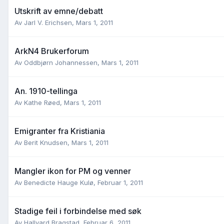
Utskrift av emne/debatt
Av
Jarl V. Erichsen
,
Mars 1, 2011
ArkN4 Brukerforum
Av
Oddbjørn Johannessen
,
Mars 1, 2011
An. 1910-tellinga
Av
Kathe Røed
,
Mars 1, 2011
Emigranter fra Kristiania
Av
Berit Knudsen
,
Mars 1, 2011
Mangler ikon for PM og venner
Av
Benedicte Hauge Kulø
,
Februar 1, 2011
Stadige feil i forbindelse med søk
Av
Hallvard Bragstad
,
Februar 6, 2011