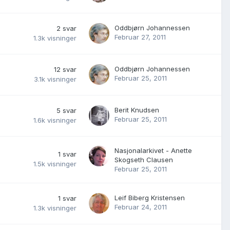
Oddbjørn Johannessen
2
svar
Februar 27, 2011
1.3k
visninger
Oddbjørn Johannessen
12
svar
Februar 25, 2011
3.1k
visninger
Berit Knudsen
5
svar
Februar 25, 2011
1.6k
visninger
Nasjonalarkivet - Anette
1
svar
Skogseth Clausen
1.5k
visninger
Februar 25, 2011
Leif Biberg Kristensen
1
svar
Februar 24, 2011
1.3k
visninger