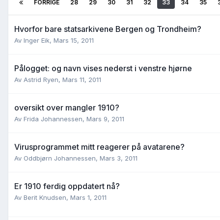
FORRIGE
28
29
30
31
32
33
34
35
Hvorfor bare statsarkivene Bergen og Trondheim?
Av
Inger Eik
,
Mars 15, 2011
Pålogget: og navn vises nederst i venstre hjørne
Av
Astrid Ryen
,
Mars 11, 2011
oversikt over mangler 1910?
Av
Frida Johannessen
,
Mars 9, 2011
Virusprogrammet mitt reagerer på avatarene?
Av
Oddbjørn Johannessen
,
Mars 3, 2011
Er 1910 ferdig oppdatert nå?
Av
Berit Knudsen
,
Mars 1, 2011