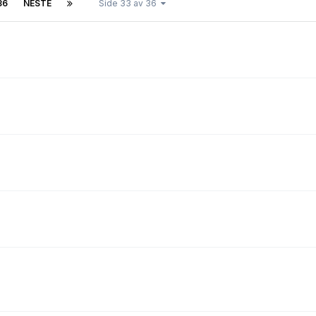
36
NESTE
Side 33 av 36