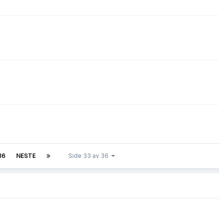
36
NESTE
Side 33 av 36