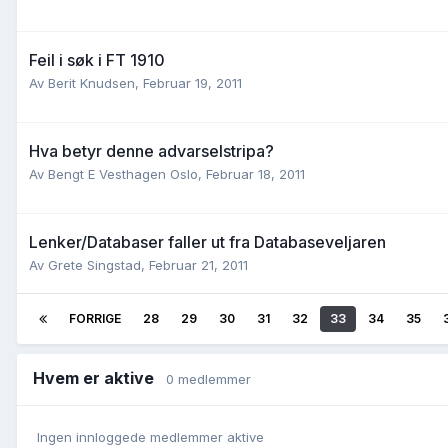
Feil i søk i FT 1910
Av
Berit Knudsen
,
Februar 19, 2011
Hva betyr denne advarselstripa?
Av
Bengt E Vesthagen Oslo
,
Februar 18, 2011
Lenker/Databaser faller ut fra Databaseveljaren
Av
Grete Singstad
,
Februar 21, 2011
FORRIGE
28
29
30
31
32
33
34
35
Hvem er aktive
0 medlemmer
Ingen innloggede medlemmer aktive