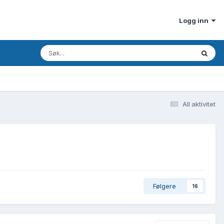
Logg inn
All aktivitet
Følgere
16