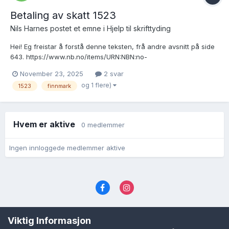
Betaling av skatt 1523
Nils Harnes postet et emne i
Hjelp til skrifttyding
Hei! Eg freistar å forstå denne teksten, frå andre avsnitt på side
643. https://www.nb.no/items/URN:NBN:no-
nb_digibok_2011052404034?page=649&searchText=helsing Er
November 23, 2025
2 svar
dette i nærleiken? Er usikker på ein del her... "5 våger rotskjer
og 1 flere)
1523
finnmark
mottok eg av Gunder Småsvein, fut i Ryfylke, månd...
Hvem er aktive
0 medlemmer
Ingen innloggede medlemmer aktive
Språk
Personvernvilkår
Kontakt oss
Viktig Informasjon
Cookies (informasjonskapsler)