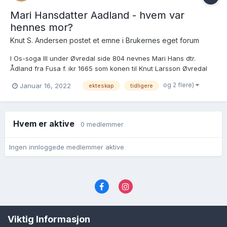
Mari Hansdatter Aadland - hvem var
hennes mor?
Knut S. Andersen postet et emne i
Brukernes eget forum
I Os-soga III under Øvredal side 804 nevnes Mari Hans dtr.
Ådland fra Fusa f. ikr 1665 som konen til Knut Larsson Øvredal
på Øvredal bruk 2. I Soga for Fusa ... band 2
og 2 flere)
Januar 16, 2022
ekteskap
tidligere
https://www.nb.no/items/638162baaef7043997323b9710d633f8?
page=235&searchText=fusa bygdebok under Ådland side 235
er Hans Jørgensen A...
Hvem er aktive
0 medlemmer
Ingen innloggede medlemmer aktive
Språk
Personvernvilkår
Kontakt oss
Viktig Informasjon
Cookies (informasjonskapsler)