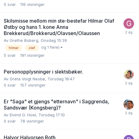
5
svar
116
visninger
Skilsmisse mellom min ste-bestefar Hilmar Olaf
Østby og hans 1. kone Anna
Brekkerud/Brokkerud/Olavsen/Olaussen
Av
Grethe Boberg
,
Onsdag 15:39
og 1 flere)
hilmar
olaf
5
svar
191
visninger
Personopplysninger i slektsbøker.
Av
Greta Voigt Nesbø
,
Torsdag 18:47
0
svar
157
visninger
Er "Saga" et gjengs "etternavn" i Saggrenda,
Sandsvær (Kongsberg)?
Av
Eivind G. Hoel
,
Torsdag 17:10
0
svar
78
visninger
Halvor Halvorsen Roth