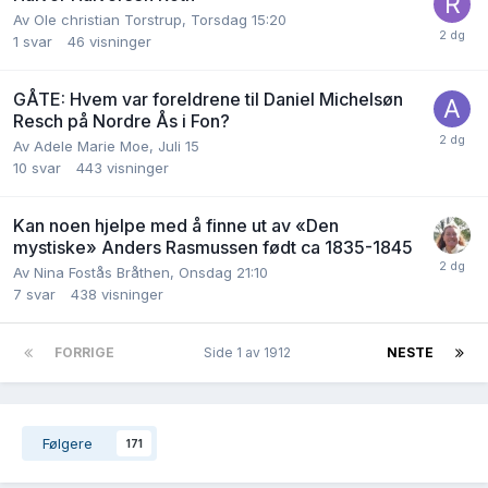
Av
Ole christian Torstrup
,
Torsdag 15:20
1
svar
46
visninger
GÅTE: Hvem var foreldrene til Daniel Michelsøn
Resch på Nordre Ås i Fon?
Av
Adele Marie Moe
,
Juli 15
10
svar
443
visninger
Kan noen hjelpe med å finne ut av «Den
mystiske» Anders Rasmussen født ca 1835-1845
Av
Nina Fostås Bråthen
,
Onsdag 21:10
7
svar
438
visninger
FORRIGE
Side 1 av 1912
NESTE
Følgere
171