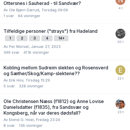
Ottersnes i Sauherad - til Sandvær?
Av
Ole Bjørn Darrud
,
Torsdag 09:09
1
svar
64
visninger
Tilfeldige personer ("strays") fra Hadeland
1
2
3
4
14
Av
Per Morset
,
Januar 27, 2023
349
svar
41.1k
visninger
Kobling mellom Sudreim slekten og Rosensverd
og Sæther/Skog/Kamp-slektene??
Av
Erik Hov
,
Tirsdag 15:29
5
svar
328
visninger
Ole Christensen Næss (f1812) og Anne Lovise
Danielsdatter (f1835), fra Sandsvær og
Kongsberg, når var deres dødsfall?
Av
Eivind G. Hoel
,
Fredag 23:24
8
svar
136
visninger