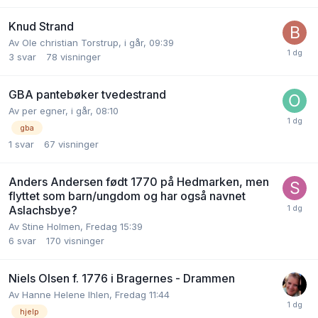
Knud Strand
Av
Ole christian Torstrup
,
i går, 09:39
3
svar
78
visninger
GBA pantebøker tvedestrand
Av
per egner
,
i går, 08:10
gba
1
svar
67
visninger
Anders Andersen født 1770 på Hedmarken, men
flyttet som barn/ungdom og har også navnet
Aslachsbye?
Av
Stine Holmen
,
Fredag 15:39
6
svar
170
visninger
Niels Olsen f. 1776 i Bragernes - Drammen
Av
Hanne Helene Ihlen
,
Fredag 11:44
hjelp