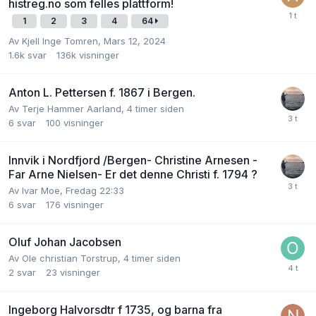
histreg.no som felles plattform!
1
2
3
4
64
Av
Kjell Inge Tomren
,
Mars 12, 2024
1.6k
svar
136k
visninger
Anton L. Pettersen f. 1867 i Bergen.
Av
Terje Hammer Aarland
,
4 timer siden
6
svar
100
visninger
Innvik i Nordfjord /Bergen- Christine Arnesen -
Far Arne Nielsen- Er det denne Christi f. 1794 ?
Av
Ivar Moe
,
Fredag 22:33
6
svar
176
visninger
Oluf Johan Jacobsen
Av
Ole christian Torstrup
,
4 timer siden
2
svar
23
visninger
Ingeborg Halvorsdtr f 1735, og barna fra