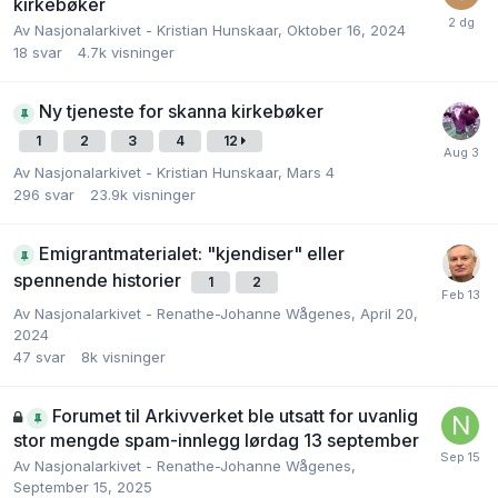
kirkebøker
Av
Nasjonalarkivet - Kristian Hunskaar
,
Oktober 16, 2024
18
svar
4.7k
visninger
Ny tjeneste for skanna kirkebøker
1
2
3
4
12
Av
Nasjonalarkivet - Kristian Hunskaar
,
Mars 4
296
svar
23.9k
visninger
Emigrantmaterialet: "kjendiser" eller
spennende historier
1
2
Av
Nasjonalarkivet - Renathe-Johanne Wågenes
,
April 20,
2024
47
svar
8k
visninger
Forumet til Arkivverket ble utsatt for uvanlig
stor mengde spam-innlegg lørdag 13 september
Av
Nasjonalarkivet - Renathe-Johanne Wågenes
,
September 15, 2025