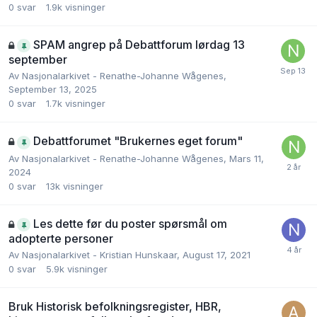
0
svar
1.9k
visninger
SPAM angrep på Debattforum lørdag 13
september
Av
Nasjonalarkivet - Renathe-Johanne Wågenes
,
September 13, 2025
0
svar
1.7k
visninger
Debattforumet "Brukernes eget forum"
Av
Nasjonalarkivet - Renathe-Johanne Wågenes
,
Mars 11,
2024
0
svar
13k
visninger
Les dette før du poster spørsmål om
adopterte personer
Av
Nasjonalarkivet - Kristian Hunskaar
,
August 17, 2021
0
svar
5.9k
visninger
Bruk Historisk befolkningsregister, HBR,