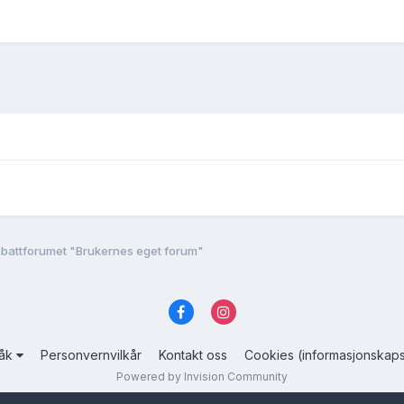
battforumet "Brukernes eget forum"
råk
Personvernvilkår
Kontakt oss
Cookies (informasjonskaps
Powered by Invision Community