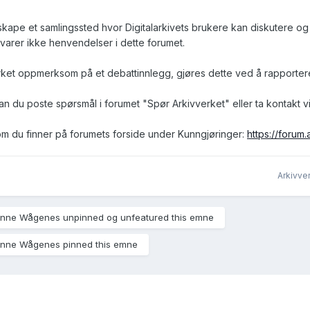
skape et samlingssted hvor Digitalarkivets brukere kan diskutere o
varer ikke henvendelser i dette forumet.
ket oppmerksom på et debattinnlegg, gjøres dette ved å rapporter
kan du poste spørsmål i forumet "Spør Arkivverket" eller ta kontakt 
 som du finner på forumets forside under Kunngjøringer:
https://forum.
Arkivve
hanne Wågenes unpinned og unfeatured this emne
hanne Wågenes pinned this emne