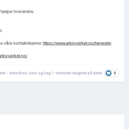
g hjelpe hverandre.
e.
via våre kontaktskjema:
https://www.arkivverket.no/tjenester
arkivverket.no/
3
rket - Anita Riise, Dess og Dag T. Hoelseth reagerte på dette