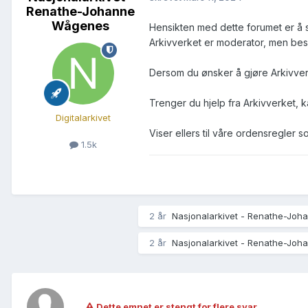
Renathe-Johanne
Wågenes
Hensikten med dette forumet er å 
Arkivverket er moderator, men bes
Dersom du ønsker å gjøre Arkivver
Trenger du hjelp fra Arkivverket, 
Digitalarkivet
Viser ellers til våre ordensregler
1.5k
2 år
Nasjonalarkivet - Renathe-Jo
2 år
Nasjonalarkivet - Renathe-Jo
Dette emnet er stengt for flere svar.