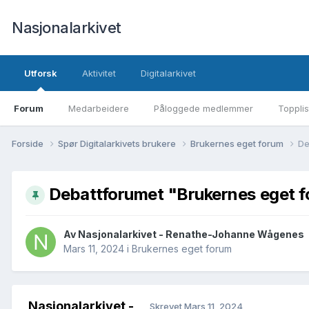
Nasjonalarkivet
Utforsk
Aktivitet
Digitalarkivet
Forum
Medarbeidere
Påloggede medlemmer
Topplis
Forside
Spør Digitalarkivets brukere
Brukernes eget forum
De
Debattforumet "Brukernes eget 
Av Nasjonalarkivet - Renathe-Johanne Wågenes
Mars 11, 2024
i
Brukernes eget forum
Nasjonalarkivet -
Skrevet
Mars 11, 2024