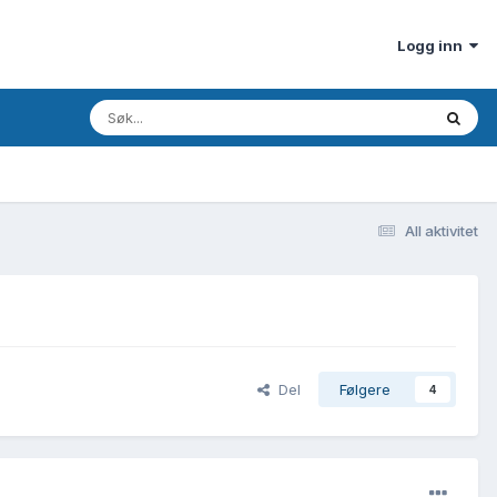
Logg inn
All aktivitet
Del
Følgere
4