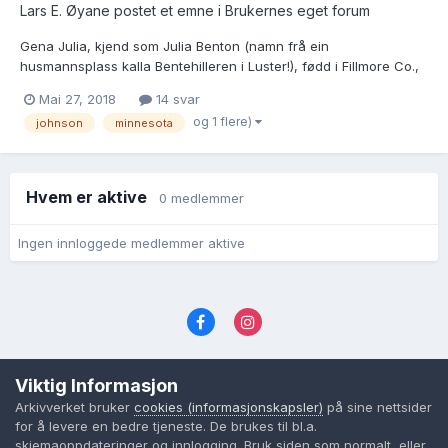
Lars E. Øyane postet et emne i
Brukernes eget forum
Gena Julia, kjend som Julia Benton (namn frå ein
husmannsplass kalla Bentehilleren i Luster!), fødd i Fillmore Co.,
MN 11.9.1872, gifte seg i Fillmore Co., MN 20.6.1905 med: Charles
Mai 27, 2018
14 svar
L. Johnson - fødd i Noreg kring 1868 - utvandra i 1869 * busett
og 1 flere)
johnson
minnesota
1910 med kona Julia i Lanesbor...
Hvem er aktive
0 medlemmer
Ingen innloggede medlemmer aktive
Språk
Personvernvilkår
Kontakt oss
Viktig Informasjon
Cookies (informasjonskapsler)
Arkivverket bruker
cookies (informasjonskapsler)
på sine nettsider
Powered by Invision Community
for å levere en bedre tjeneste. De brukes til bl.a.
skjemaoppdateringer og innlogging. Bruk siden som normalt, eller