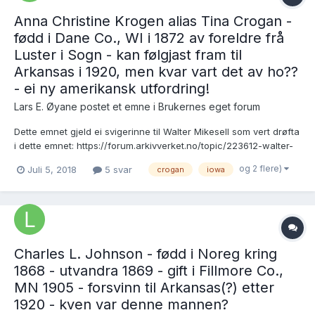
Anna Christine Krogen alias Tina Crogan -
fødd i Dane Co., WI i 1872 av foreldre frå
Luster i Sogn - kan følgjast fram til
Arkansas i 1920, men kvar vart det av ho??
- ei ny amerikansk utfordring!
Lars E. Øyane postet et emne i
Brukernes eget forum
Dette emnet gjeld ei svigerinne til Walter Mikesell som vert drøfta
i dette emnet: https://forum.arkivverket.no/topic/223612-walter-
mikesell-avliden-i-missouri-i-1953-var-gift-med-norske-ragnhild-
og 2 flere)
Juli 5, 2018
5 svar
crogan
iowa
krogen-«lena-crogan»-kven-kan-denne-mannen-vera-og-kva-
tidkvar-gifte-han-seg-med-lena-ei-amerikansk-utfo...
Charles L. Johnson - fødd i Noreg kring
1868 - utvandra 1869 - gift i Fillmore Co.,
MN 1905 - forsvinn til Arkansas(?) etter
1920 - kven var denne mannen?