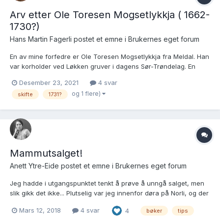
Arv etter Ole Toresen Mogsetlykkja ( 1662-
1730?)
Hans Martin Fagerli postet et emne i
Brukernes eget forum
En av mine forfedre er Ole Toresen Mogsetlykkja fra Meldal. Han
var korholder ved Løkken gruver i dagens Sør-Trøndelag. En
korholder hadde som oppgave å holde en andakt i Bergstuggu
Desember 23, 2021
4 svar
før man tok fatt på arbeidet i gruva. Ritualet var fastsatt til en
og 1 flere)
skifte
1731?
salme, en bønn for eierne, og med Fadervår som avsl...
Mammutsalget!
Anett Ytre-Eide postet et emne i
Brukernes eget forum
Jeg hadde i utgangspunktet tenkt å prøve å unngå salget, men
slik gikk det ikke... Plutselig var jeg innenfor døra på Norli, og der
fikk jeg øye på "Wilse: Mitt Norge", og "Norge og den store
Mars 12, 2018
4 svar
4
bøker
tips
nordiske krigen 1700 - 1721". Kr 249,- for praktboken med Wilse-