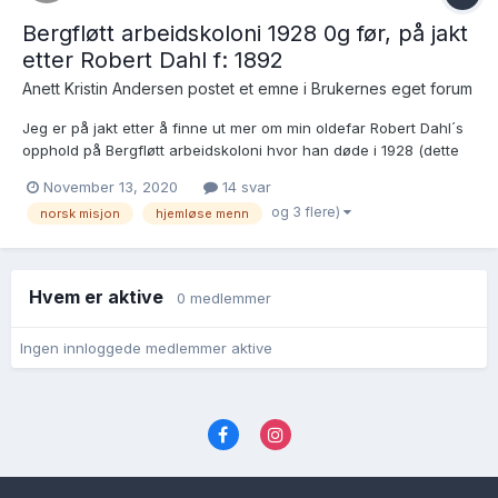
Bergfløtt arbeidskoloni 1928 0g før, på jakt
etter Robert Dahl f: 1892
Anett Kristin Andersen postet et emne i
Brukernes eget forum
Jeg er på jakt etter å finne ut mer om min oldefar Robert Dahl´s
opphold på Bergfløtt arbeidskoloni hvor han døde i 1928 (dette
var hans site oppholdssted) Jeg har spurt arkivverket og fått
November 13, 2020
14 svar
disse lenkene og sendt inn forepørsel om de hadde noen journal
og 3 flere)
norsk misjon
hjemløse menn
på ham fra den gang. Men de har ikke funne...
Hvem er aktive
0 medlemmer
Ingen innloggede medlemmer aktive
Språk
Personvernvilkår
Kontakt oss