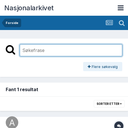
Nasjonalarkivet
Forside
Flere søkevalg
Fant 1 resultat
SORTER ETTER