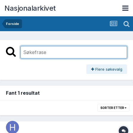
Nasjonalarkivet
Forside
Flere søkevalg
Fant 1 resultat
SORTER ETTER