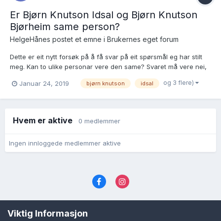
Er Bjørn Knutson Idsal og Bjørn Knutson
Bjørheim same person?
HelgeHånes postet et emne i
Brukernes eget forum
Dette er eit nytt forsøk på å få svar på eit spørsmål eg har stilt
meg. Kan to ulike personar vere den same? Svaret må vere nei,
men av og til stiller ein seg det spørsmålet. Her er eit slikt tilfelle:
og 3 flere)
Januar 24, 2019
bjørn knutson
idsal
Det gjeld to blad Bjørn frå Strand i Ryfylke. I bygdebok for Strand
bind 3, side 1231...
Hvem er aktive
0 medlemmer
Ingen innloggede medlemmer aktive
Språk
Personvernvilkår
Kontakt oss
Viktig Informasjon
Cookies (informasjonskapsler)