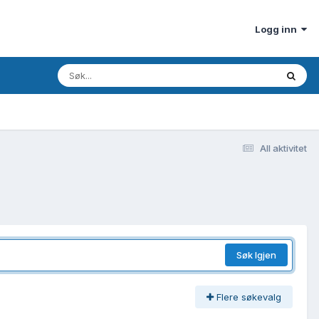
Logg inn
All aktivitet
Søk Igjen
Flere søkevalg