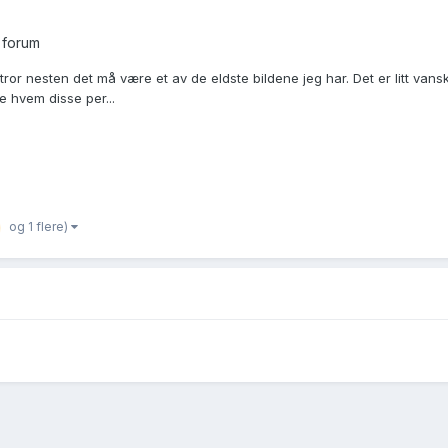
 forum
tror nesten det må være et av de eldste bildene jeg har. Det er litt van
e hvem disse per...
og 1 flere)