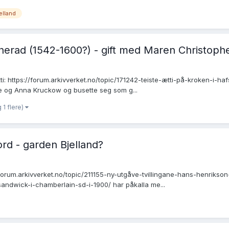
elland
nnherad (1542-1600?) - gift med Maren Christoph
ti: https://forum.arkivverket.no/topic/171242-teiste-ætti-på-kroken-i-ha
te og Anna Kruckow og busette seg som g...
 1 flere)
rd - garden Bjelland?
forum.arkivverket.no/topic/211155-ny-utgåve-tvillingane-hans-henrikson
ndwick-i-chamberlain-sd-i-1900/ har påkalla me...