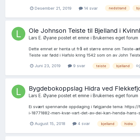
Desember 21, 2019
14 svar
nedstrand
bj
Ole Johnson Teiste til Bjelland i Kvi
Lars E. Øyane postet et emne i
Brukernes eget forum
Dette emnet er henta ut frå eit større emne om Teiste-æt
Teiste var fødd i Hafslo kring 1542 som on av John Teis
og
Juni 23, 2019
9 svar
teiste
bjelland
Bygdebokoppslag Hidra ved Flekkefjo
Lars E. Øyane postet et emne i
Brukernes eget forum
Ei svært spennande oppdaging i følgjande tema: https://
i-18771882-men-kvar-vart-det-av-dei-kan-henda-hans-sa
August 15, 2018
4 svar
bjelland
hidra