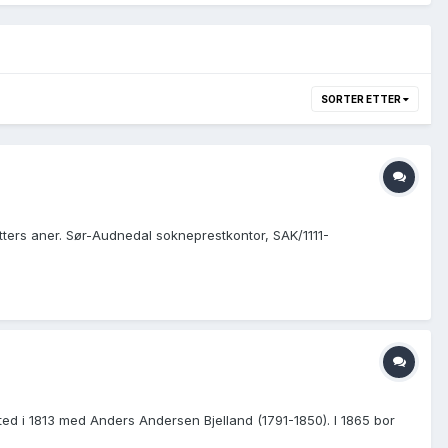
SORTER ETTER
tters aner. Sør-Audnedal sokneprestkontor, SAK/1111-
ted i 1813 med Anders Andersen Bjelland (1791-1850). I 1865 bor