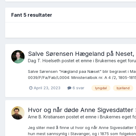
Fant 5 resultater
Salve Sørensen Hægeland på Neset, S
Dag T. Hoelseth postet et emne i
Brukernes eget for
Salve Sørensen "Hægland paa Næset" blir begravet i Mai 
0039/F/Fa/Fab/L0004: Ministerialbok nr. A 4 /2, 1805-1815,
April 23, 2023
6 svar
lyngdal
bjelland
Hvor og når døde Anne Sigvesdatter Sa
Arne B. Kristiansen postet et emne i
Brukernes eget f
Jeg sliter med å finne ut hvor og når Anne Sigvesdatter 
hun mest sannsynlig i Stavanger, og i 1875 som folgekone i