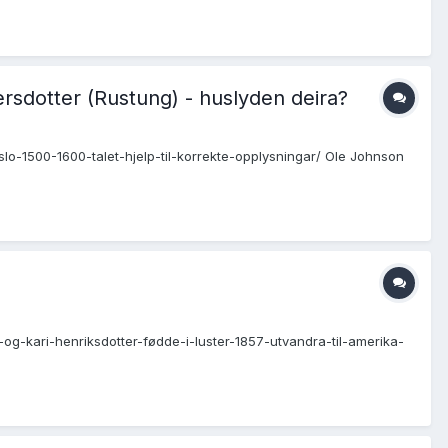
ersdotter (Rustung) - huslyden deira?
fslo-1500-1600-talet-hjelp-til-korrekte-opplysningar/ Ole Johnson
-og-kari-henriksdotter-fødde-i-luster-1857-utvandra-til-amerika-