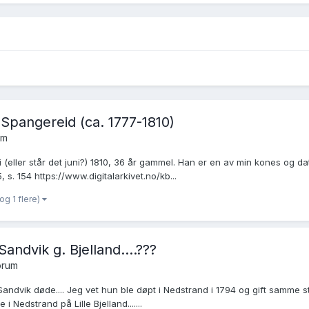
pangereid (ca. 1777-1810)
um
(eller står det juni?) 1810, 36 år gammel. Han er en av min kones og da
 s. 154 https://www.digitalarkivet.no/kb...
og 1 flere)
ndvik g. Bjelland....???
orum
Sandvik døde.... Jeg vet hun ble døpt i Nedstrand i 1794 og gift samme s
 Nedstrand på Lille Bjelland.......