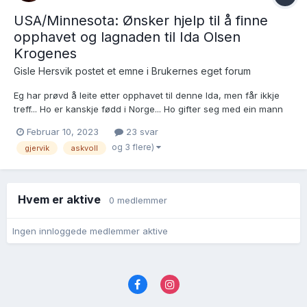
USA/Minnesota: Ønsker hjelp til å finne
opphavet og lagnaden til Ida Olsen
Krogenes
Gisle Hersvik postet et emne i
Brukernes eget forum
Eg har prøvd å leite etter opphavet til denne Ida, men får ikkje
treff... Ho er kanskje fødd i Norge... Ho gifter seg med ein mann
frå Askvoll i Sogn og Fjordane i 1886:
Februar 10, 2023
23 svar
https://www.ancestry.com/discoveryui-
og 3 flere)
gjervik
askvoll
content/view/526139:2561?
ssrc=pt&tid=78035049&pid=272074667403 Ida Olsen Kro...
Hvem er aktive
0 medlemmer
Ingen innloggede medlemmer aktive