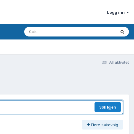
Logg inn
All aktivitet
Søk Igjen
Flere søkevalg