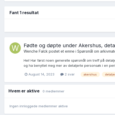
Fant 1 resultat
Fødte og døpte under Akershus, deta
Wenche Falck postet et emne i
Spørsmål om arkivmate
Hei! Har først noen generelle spørsmål om treff på detalj
og ha benyttet meg mer av detaljerte personsøk i en perio
August 14, 2023
2 svar
akershus
detalje
Hvem er aktive
0 medlemmer
Ingen innloggede medlemmer aktive