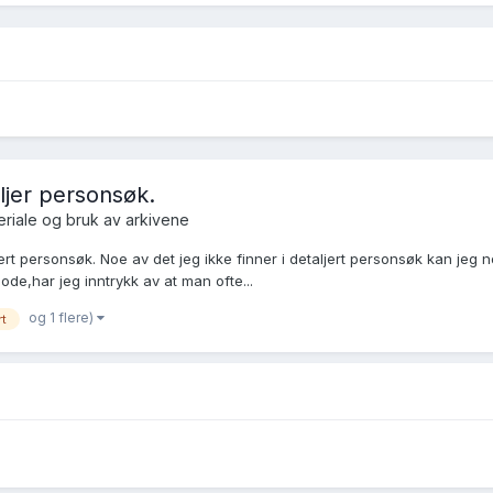
ljer personsøk.
riale og bruk av arkivene
ert personsøk. Noe av det jeg ikke finner i detaljert personsøk kan jeg n
de,har jeg inntrykk av at man ofte...
og 1 flere)
rt