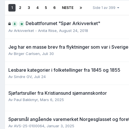
1
2
3
4
5
6
NESTE
Side 1 av 399
Debattforumet "Spør Arkivverket"
Av
Arkivverket - Anita Riise
,
August 24, 2018
Jeg har en masse brev fra flyktninger som var i Sverige
Av
Birger Carlsen
,
Juli 30
Lesbare kategorier i folketellinger fra 1845 og 1855
Av
Sindre GV
,
Juli 24
Sjøfartsruller fra Kristiansund sjømannskontor
Av
Paul Bakkmyr
,
Mars 6, 2025
Spørsmål angående varemerket Norgesglasset og for
Av
AVS-25-0100064
,
Januar 3, 2025