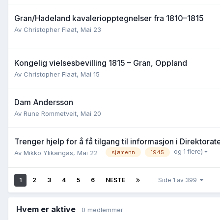
Gran/Hadeland kavaleriopptegnelser fra 1810–1815
Av
Christopher Flaat
,
Mai 23
Kongelig vielsesbevilling 1815 – Gran, Oppland
Av
Christopher Flaat
,
Mai 15
Dam Andersson
Av
Rune Rommetveit
,
Mai 20
Trenger hjelp for å få tilgang til informasjon i Direktora
og 1 flere)
Av
Mikko Ylikangas
,
Mai 22
sjømenn
1945
1
2
3
4
5
6
NESTE
Side 1 av 399
Hvem er aktive
0 medlemmer