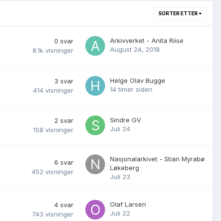
SORTER ETTER
Arkivverket - Anita Riise
0
svar
August 24, 2018
8.1k
visninger
Helge Olav Bugge
3
svar
14 timer siden
414
visninger
Sindre GV
2
svar
Juli 24
158
visninger
Nasjonalarkivet - Stian Myrabø
6
svar
Løkeberg
452
visninger
Juli 23
Olaf Larsen
4
svar
Juli 22
743
visninger