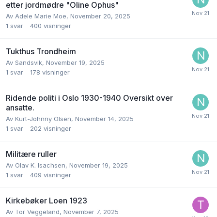
etter jordmødre "Oline Ophus"
Av
Adele Marie Moe
,
November 20, 2025
1
svar
400
visninger
Tukthus Trondheim
Av
Sandsvik
,
November 19, 2025
1
svar
178
visninger
Ridende politi i Oslo 1930-1940 Oversikt over
ansatte.
Av
Kurt-Johnny Olsen
,
November 14, 2025
1
svar
202
visninger
Militære ruller
Av
Olav K. Isachsen
,
November 19, 2025
1
svar
409
visninger
Kirkebøker Loen 1923
Av
Tor Veggeland
,
November 7, 2025