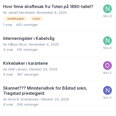
Hvor finne straffesak fra Toten på 1880-tallet?
Av
Jarleif Nordheim
,
November 6, 2025
straffesaker
toten
1
svar
405
visninger
Interneringsleir i Kabelvåg
Av
Håkon Brun
,
November 4, 2025
3
svar
410
visninger
Kirkebøker i karantene
Av
Olaf Larsen
,
Oktober 24, 2025
4
svar
387
visninger
Skannet??? Ministerialbok for Båstad sokn,
Trøgstad prestegjeld
Av
Arne B. Kristiansen
,
Oktober 23, 2025
4
svar
266
visninger