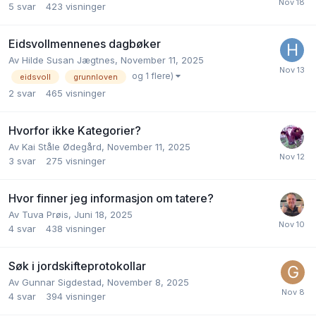
5
svar
423
visninger
Eidsvollmennenes dagbøker
Av
Hilde Susan Jægtnes
,
November 11, 2025
og 1 flere)
eidsvoll
grunnloven
2
svar
465
visninger
Hvorfor ikke Kategorier?
Av
Kai Ståle Ødegård
,
November 11, 2025
3
svar
275
visninger
Hvor finner jeg informasjon om tatere?
Av
Tuva Prøis
,
Juni 18, 2025
4
svar
438
visninger
Søk i jordskifteprotokollar
Av
Gunnar Sigdestad
,
November 8, 2025
4
svar
394
visninger