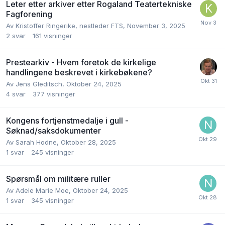
Leter etter arkiver etter Rogaland Teatertekniske
Fagforening
Av
Kristoffer Ringerike, nestleder FTS
,
November 3, 2025
2
svar
161
visninger
Prestearkiv - Hvem foretok de kirkelige
handlingene beskrevet i kirkebøkene?
Av
Jens Gleditsch
,
Oktober 24, 2025
4
svar
377
visninger
Kongens fortjenstmedalje i gull -
Søknad/saksdokumenter
Av
Sarah Hodne
,
Oktober 28, 2025
1
svar
245
visninger
Spørsmål om militære ruller
Av
Adele Marie Moe
,
Oktober 24, 2025
1
svar
345
visninger