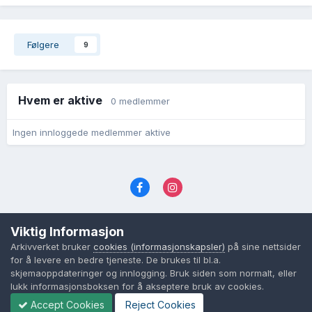
Følgere
9
Hvem er aktive
0 medlemmer
Ingen innloggede medlemmer aktive
Språk
Personvernvilkår
Kontakt oss
Viktig Informasjon
Cookies (informasjonskapsler)
Arkivverket bruker
cookies (informasjonskapsler)
på sine nettsider
Powered by Invision Community
for å levere en bedre tjeneste. De brukes til bl.a.
skjemaoppdateringer og innlogging. Bruk siden som normalt, eller
lukk informasjonsboksen for å akseptere bruk av cookies.
Accept Cookies
Reject Cookies