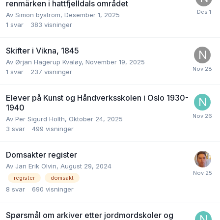
renmärken i hattfjelldals området
Av
Simon byström
,
Desember 1, 2025
1
svar
383
visninger
Skifter i Vikna, 1845
Av
Ørjan Hagerup Kvaløy
,
November 19, 2025
1
svar
237
visninger
Elever på Kunst og Håndverksskolen i Oslo 1930-
1940
Av
Per Sigurd Holth
,
Oktober 24, 2025
3
svar
499
visninger
Domsakter register
Av
Jan Erik Olvin
,
August 29, 2024
register
domsakt
8
svar
690
visninger
Spørsmål om arkiver etter jordmordskoler og