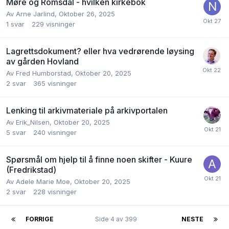
Møre og Romsdal - hvilken kirkebok
Av
Arne Jarlind
,
Oktober 26, 2025
1
svar
229
visninger
Lagrettsdokument? eller hva vedrørende løysing
av gården Hovland
Av
Fred Humborstad
,
Oktober 20, 2025
2
svar
365
visninger
Lenking til arkivmateriale på arkivportalen
Av
Erik_Nilsen
,
Oktober 20, 2025
5
svar
240
visninger
Spørsmål om hjelp til å finne noen skifter - Kuure
(Fredrikstad)
Av
Adele Marie Moe
,
Oktober 20, 2025
2
svar
228
visninger
FORRIGE
Side 4 av 399
NESTE