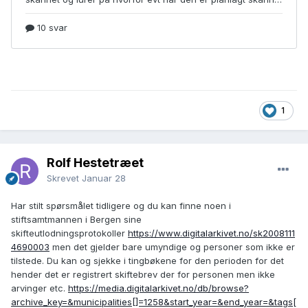
1
Rolf Hestetræet
Skrevet
Januar 28
Har stilt spørsmålet tidligere og du kan finne noen i
stiftsamtmannen i Bergen sine
skifteutlodningsprotokoller
https://www.digitalarkivet.no/sk2008111
4690003
men det gjelder bare umyndige og personer som ikke er
tilstede. Du kan og sjekke i tingbøkene for den perioden for det
hender det er registrert skiftebrev der for personen men ikke
arvinger etc.
https://media.digitalarkivet.no/db/browse?
archive_key=&municipalities[]=1258&start_year=&end_year=&tags[