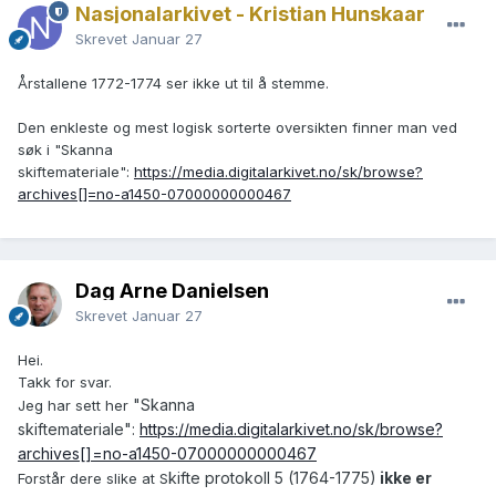
Nasjonalarkivet - Kristian Hunskaar
Skrevet
Januar 27
Årstallene 1772-1774 ser ikke ut til å stemme.
Den enkleste og mest logisk sorterte oversikten finner man ved
søk i "Skanna
skiftemateriale":
https://media.digitalarkivet.no/sk/browse?
archives[]=no-a1450-07000000000467
Dag Arne Danielsen
Skrevet
Januar 27
Hei.
Takk for svar.
"Skanna
Jeg har sett her
skiftemateriale":
https://media.digitalarkivet.no/sk/browse?
archives[]=no-a1450-07000000000467
kifte protokoll 5 (1764-1775)
ikke er
Forstår dere slike at S