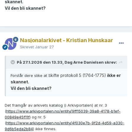
skannet.
Vil den bli skannet?
Nasjonalarkivet - Kristian Hunskaar
Skrevet
Januar 27
På 27.1.2026 den 13.33, Dag Arne Danielsen skrev:
kifte protokoll 5 (1764-1775)
ikke er
Forstår dere slike at S
skannet.
Vil den bli skannet?
Det framgår av arkivets katalog (i Arkivportalen) at nr. 3
(
https://www.arkivportalen.no/entity/9ff15039-39a8-4178-b1ef-
00849e45f11f
) og nr. 5
(
https://www.arkivportalen.no/entity/4f030e7b-9f2d-4d59-a330-
9d6b5eda2b84
) ikke finnes.