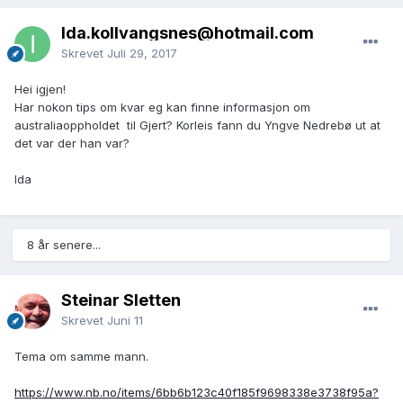
Ida.kollvangsnes@hotmail.com
Skrevet
Juli 29, 2017
Hei igjen!
Har nokon tips om kvar eg kan finne informasjon om
australiaoppholdet til Gjert? Korleis fann du Yngve Nedrebø ut at
det var der han var?
Ida
8 år senere...
Steinar Sletten
Skrevet
Juni 11
Tema om samme mann.
https://www.nb.no/items/6bb6b123c40f185f9698338e3738f95a?