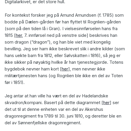
Digitalarkivet, er det store hull.
For kontekst forsker jeg på
Amund Amundsen (f. 1785)
som
bodde på Dælen-gården før han flyttet til Rognlien-gården
(som på den tiden lå i Gran). I vielsesinnførselen hans fra
1815
[
her
, 7. innførsel ned på venstre side]
beskrives han
som dragon (“dragon”), og han ble viet med kongelig
bevilling. Jeg ser ham ikke beskrevet slik i andre kilder (som
hans uekte barn fra 1812, eller Sølvskatten i 1816), så jeg er
ikke sikker på nøyaktig hvilke år han tjenestegjorde. Totens
bygdebok nevner ham kort
[
her
]
, men nevner ikke
militærtjenesten hans (og Rognlien ble ikke en del av Toten
før i 1851).
Jeg antar at han ville ha vært en del av
Hadelandske
skvadron/kompani
. Basert på dette diagrammet
[
her
]
ser
det ut til at denne enheten var en del av Akershus
dragonregiment fra 1789 til 30. juni 1810, og deretter ble en
del av Sønnenfjellske dragonregiment.