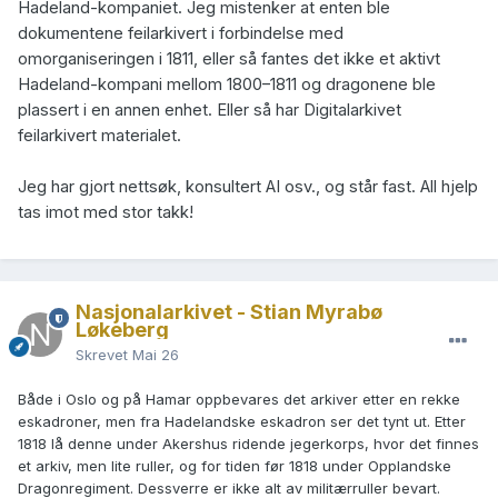
Hadeland-kompaniet. Jeg mistenker at enten ble
dokumentene feilarkivert i forbindelse med
omorganiseringen i 1811, eller så fantes det ikke et aktivt
Hadeland-kompani mellom 1800–1811 og dragonene ble
plassert i en annen enhet. Eller så har Digitalarkivet
feilarkivert materialet.
Jeg har gjort nettsøk, konsultert AI osv., og står fast. All hjelp
tas imot med stor takk!
Nasjonalarkivet - Stian Myrabø
Løkeberg
Skrevet
Mai 26
Både i Oslo og på Hamar oppbevares det arkiver etter en rekke
eskadroner, men fra Hadelandske eskadron ser det tynt ut. Etter
1818 lå denne under Akershus ridende jegerkorps, hvor det finnes
et arkiv, men lite ruller, og for tiden før 1818 under Opplandske
Dragonregiment. Dessverre er ikke alt av militærruller bevart.