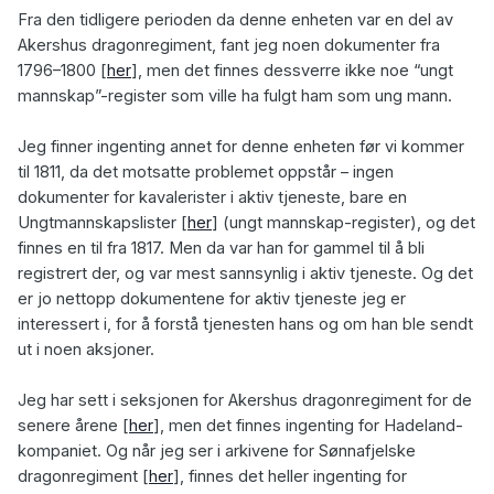
Fra den tidligere perioden da denne enheten var en del av
Akershus dragonregiment, fant jeg noen dokumenter fra
1796–1800
[
her
]
, men det finnes dessverre ikke noe “ungt
mannskap”-register som ville ha fulgt ham som ung mann.
Jeg finner ingenting annet for denne enheten før vi kommer
til 1811, da det motsatte problemet oppstår – ingen
dokumenter for kavalerister i aktiv tjeneste, bare en
Ungtmannskapslister [
her
]
(ungt mannskap-register), og det
finnes en til fra 1817. Men da var han for gammel til å bli
registrert der, og var mest sannsynlig i aktiv tjeneste. Og det
er jo nettopp dokumentene for aktiv tjeneste jeg er
interessert i, for å forstå tjenesten hans og om han ble sendt
ut i noen aksjoner.
Jeg har sett i seksjonen for Akershus dragonregiment for de
senere årene
[
her
]
, men det finnes ingenting for Hadeland-
kompaniet. Og når jeg ser i arkivene for Sønnafjelske
dragonregiment
[
her
]
, finnes det heller ingenting for