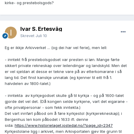
kirke- og prestebolsgods?
Ivar S. Ertesvåg
Skrevet
Juli 10
Eg er ikkje Arkivverket ... (og dei har vel ferie), men lell:
- inntekt frå prestebolsgodset var presten si løn. Mange førte
sikkert private rekneskap over leilendingar og landskyld. Men det
er vel sjeldan at desse er tekne vare på av etterkomarane i så
lang tid. Det finst kanskje unnatak (eg kjenner til eitt frå 1.
halvdelen av 1800-talet.)
- inntekta av kyrkjegodset skulle gå til kyrkja - og på 1600-talet
gjorde det vel det. (Då kongen selde kyrkjene, vart det eigarane -
ofte privatpersonar - som fekk inntekta.)
Det vart innført påbod om å føre kyrkjestol (kyrkjerekneskap); i
Bergenhus len kom påbodet i 1633 ifl. denne
sida:
https://www.historielaget.jostedal.no/?page_id=2347
Kyrkjestolane ligg i arkivet, men Arkivportalen gjev lite grunn til