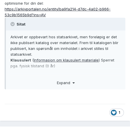
optimisme for din del:
https://arkivportalen.no/entity/ba9fa214-d7dc-4a02-b966-
53c9b1565b9d?ins=AV
Sitat
Arkivet er oppbevart hos statsarkivet, men foreløpig er det
ikke publisert katalog over materialet. Frem til katalogen blir
publisert, kan spørsmål om innholdet i arkivet stilles til
statsarkivet.
Klausulert
(
Informasjon om klausulert materiale
)
Sperret
pga. fysisk tilstand (0 år)
Arkivet er foreløpig uordnet og er derfor ikke tilgjengelig for
Expand
bruk på lesesalen. For nærmere informasjon ta kontakt med
depotinstitusjonen.
1