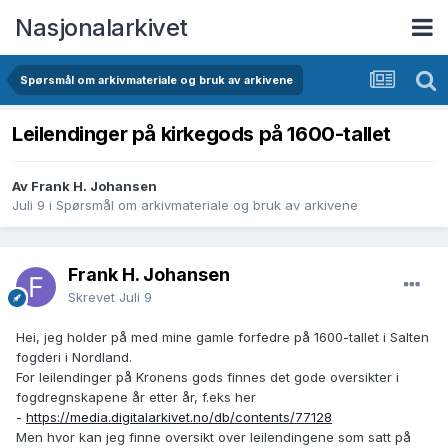
Nasjonalarkivet
Spørsmål om arkivmateriale og bruk av arkivene
Leilendinger på kirkegods på 1600-tallet
Av Frank H. Johansen
Juli 9
i
Spørsmål om arkivmateriale og bruk av arkivene
Frank H. Johansen
Skrevet
Juli 9
Hei, jeg holder på med mine gamle forfedre på 1600-tallet i Salten
fogderi i Nordland.
For leilendinger på Kronens gods finnes det gode oversikter i
fogdregnskapene år etter år, f.eks her
-
https://media.digitalarkivet.no/db/contents/77128
Men hvor kan jeg finne oversikt over leilendingene som satt på