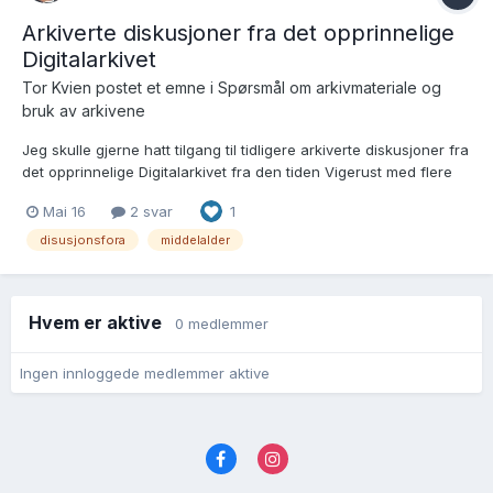
Arkiverte diskusjoner fra det opprinnelige
Digitalarkivet
Tor Kvien postet et emne i
Spørsmål om arkivmateriale og
bruk av arkivene
Jeg skulle gjerne hatt tilgang til tidligere arkiverte diskusjoner fra
det opprinnelige Digitalarkivet fra den tiden Vigerust med flere
var viktige bidragsytere til middelaldergenealogi m.v. Disse
Mai 16
2 svar
1
diskusjonene hadde temaer og opplysninger som jeg håper
fortsatt er tilgjengelige. Eksempler er Vereid...
disusjonsfora
middelalder
Hvem er aktive
0 medlemmer
Ingen innloggede medlemmer aktive