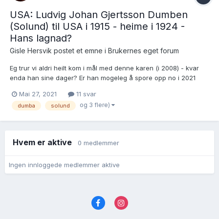
USA: Ludvig Johan Gjertsson Dumben
(Solund) til USA i 1915 - heime i 1924 -
Hans lagnad?
Gisle Hersvik postet et emne i
Brukernes eget forum
Eg trur vi aldri heilt kom i mål med denne karen (i 2008) - kvar
enda han sine dager? Er han mogeleg å spore opp no i 2021
Han var f. 18.3.1895, men ser det også står 17.3.1895 og 7.3.1895
Mai 27, 2021
11 svar
enkelte stader i amerikanske kjelder. Mora hans dø i 1931 og eg
og 3 flere)
dumba
solund
fekk denne info...
Hvem er aktive
0 medlemmer
Ingen innloggede medlemmer aktive