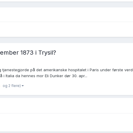
sember 1873 i Trysil?
g tjenestegjorde på det amerikanske hospitalet i Paris under første verde
å i Italia da hennes mor Eli Dunker dør 30. apr...
og 2 flere)