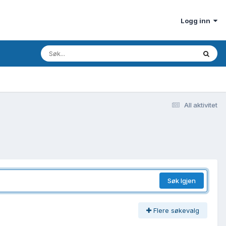
Logg inn
All aktivitet
Søk Igjen
Flere søkevalg