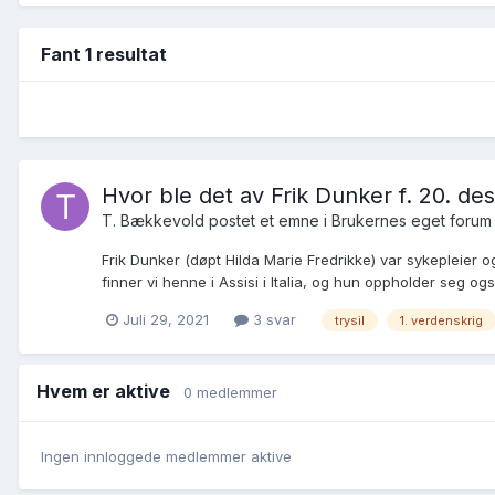
Fant 1 resultat
Hvor ble det av Frik Dunker f. 20. de
T. Bækkevold postet et emne i
Brukernes eget forum
Frik Dunker (døpt Hilda Marie Fredrikke) var sykepleier o
finner vi henne i Assisi i Italia, og hun oppholder seg ogs
Juli 29, 2021
3 svar
trysil
1. verdenskrig
Hvem er aktive
0 medlemmer
Ingen innloggede medlemmer aktive