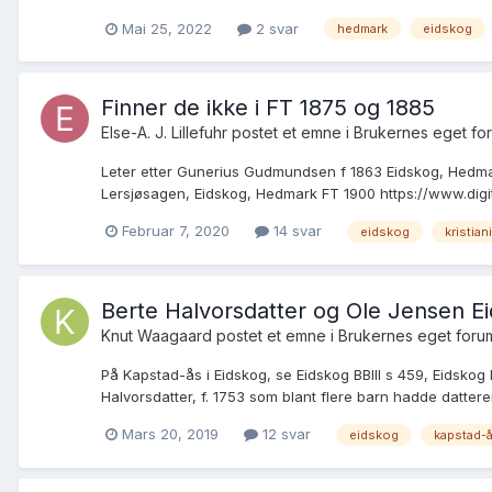
Mai 25, 2022
2 svar
hedmark
eidskog
Finner de ikke i FT 1875 og 1885
Else-A. J. Lillefuhr postet et emne i
Brukernes eget fo
Leter etter Gunerius Gudmundsen f 1863 Eidskog, Hedmar
Lersjøsagen, Eidskog, Hedmark FT 1900 https://www.dig
Februar 7, 2020
14 svar
eidskog
kristian
Berte Halvorsdatter og Ole Jensen E
Knut Waagaard postet et emne i
Brukernes eget foru
På Kapstad-ås i Eidskog, se Eidskog BBIII s 459, Eidskog
Halvorsdatter, f. 1753 som blant flere barn hadde datteren
Mars 20, 2019
12 svar
eidskog
kapstad-