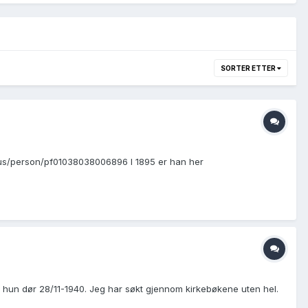
SORTER ETTER
ensus/person/pf01038038006896 I 1895 er han her
hun dør 28/11-1940. Jeg har søkt gjennom kirkebøkene uten hel.