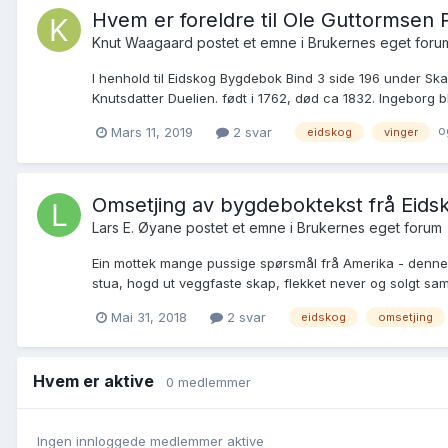
Hvem er foreldre til Ole Guttormsen 
Knut Waagaard postet et emne i
Brukernes eget foru
I henhold til Eidskog Bygdebok Bind 3 side 196 under Sk
Knutsdatter Duelien. født i 1762, død ca 1832. Ingeborg 
o
Mars 11, 2019
2 svar
eidskog
vinger
Omsetjing av bygdeboktekst frå Eidsk
Lars E. Øyane postet et emne i
Brukernes eget forum
Ein mottek mange pussige spørsmål frå Amerika - denne gon
stua, hogd ut veggfaste skap, flekket never og solgt samt 
Mai 31, 2018
2 svar
eidskog
omsetjing
Hvem er aktive
0 medlemmer
Ingen innloggede medlemmer aktive