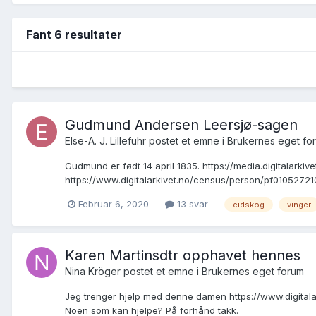
Fant 6 resultater
Gudmund Andersen Leersjø-sagen
Else-A. J. Lillefuhr postet et emne i
Brukernes eget fo
Gudmund er født 14 april 1835. https://media.digitalark
https://www.digitalarkivet.no/census/person/pf0105272107
Februar 6, 2020
13 svar
eidskog
vinger
Karen Martinsdtr opphavet hennes
Nina Kröger postet et emne i
Brukernes eget forum
Jeg trenger hjelp med denne damen https://www.digitala
Noen som kan hjelpe? På forhånd takk.