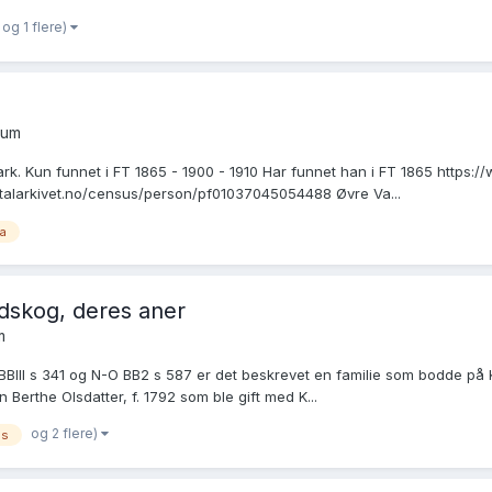
og 1 flere)
rum
k. Kun funnet i FT 1865 - 1900 - 1910 Har funnet han i FT 1865 https
italarkivet.no/census/person/pf01037045054488 Øvre Va...
ia
idskog, deres aner
m
 BBIII s 341 og N-O BB2 s 587 er det beskrevet en familie som bodde på 
 Berthe Olsdatter, f. 1792 som ble gift med K...
og 2 flere)
ås