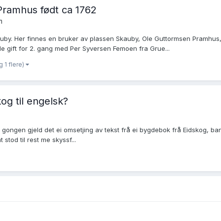
Pramhus født ca 1762
m
auby. Her finnes en bruker av plassen Skauby, Ole Guttormsen Pramhus,
ble gift for 2. gang med Per Syversen Femoen fra Grue...
g 1 flere)
og til engelsk?
gen gjeld det ei omsetjing av tekst frå ei bygdebok frå Eidskog, band II
stod til rest me skyssf...