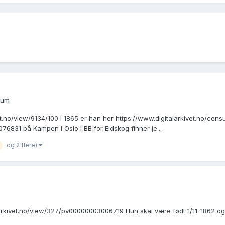
rum
ivet.no/view/9134/100 I 1865 er han her https://www.digitalarkivet.no/c
6831 på Kampen i Oslo I BB for Eidskog finner je...
og 2 flere)
rkivet.no/view/327/pv00000003006719 Hun skal være født 1/11-1862 og 