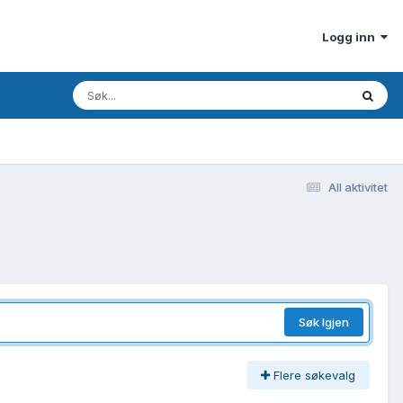
Logg inn
All aktivitet
Søk Igjen
Flere søkevalg