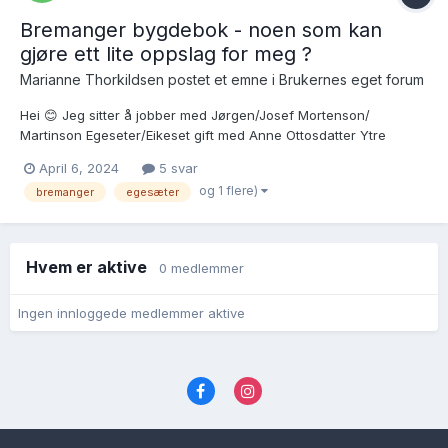
Bremanger bygdebok - noen som kan
gjøre ett lite oppslag for meg ?
Marianne Thorkildsen postet et emne i
Brukernes eget forum
Hei 😊 Jeg sitter å jobber med Jørgen/Josef Mortenson/
Martinson Egeseter/Eikeset gift med Anne Ottosdatter Ytre
Hauge 24.7.1825 Jeg prøver å få bekreftet om Morten/Martin
April 6, 2024
5 svar
Josefson/Jørgenson Egeseter/Eikeset og Eli Rasmusdatter Grotle
og 1 flere)
bremanger
egesæter
er hans foreldre . Jeg har funnet ett skifte ett...
Hvem er aktive
0 medlemmer
Ingen innloggede medlemmer aktive
Språk
Personvernvilkår
Kontakt oss