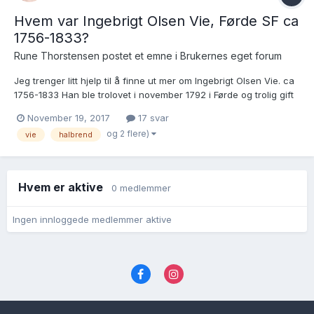
Hvem var Ingebrigt Olsen Vie, Førde SF ca
1756-1833?
Rune Thorstensen postet et emne i
Brukernes eget forum
Jeg trenger litt hjelp til å finne ut mer om Ingebrigt Olsen Vie. ca
1756-1833 Han ble trolovet i november 1792 i Førde og trolig gift
kort tid etter med Grethe Andersdtr. Halbrend. Han er da oppført
November 19, 2017
17 svar
som enkemann. Se omlag midt på venstre kolonne venstre side i
og 2 flere)
vie
halbrend
kirkeboka. ht...
Hvem er aktive
0 medlemmer
Ingen innloggede medlemmer aktive
Språk
Personvernvilkår
Kontakt oss