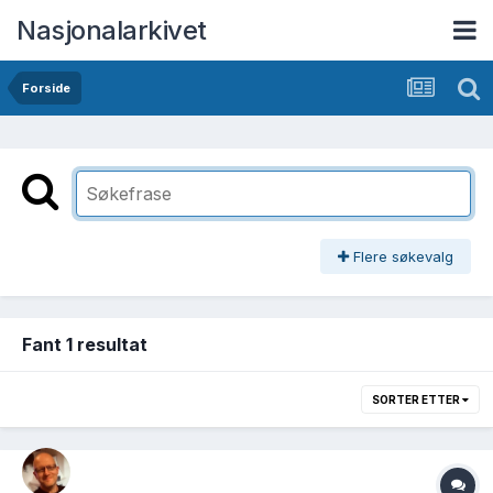
Nasjonalarkivet
Forside
Flere søkevalg
Fant 1 resultat
SORTER ETTER