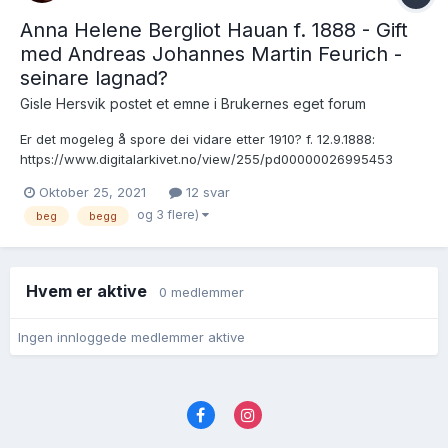
Anna Helene Bergliot Hauan f. 1888 - Gift
med Andreas Johannes Martin Feurich -
seinare lagnad?
Gisle Hersvik postet et emne i
Brukernes eget forum
Er det mogeleg å spore dei vidare etter 1910? f. 12.9.1888:
https://www.digitalarkivet.no/view/255/pd00000026995453
FT1891:
Oktober 25, 2021
12 svar
https://www.digitalarkivet.no/census/person/pf01053142003205
og 3 flere)
beg
begg
FT1900:
https://www.digitalarkivet.no/census/person/pf01037335043673
g...
Hvem er aktive
0 medlemmer
Ingen innloggede medlemmer aktive