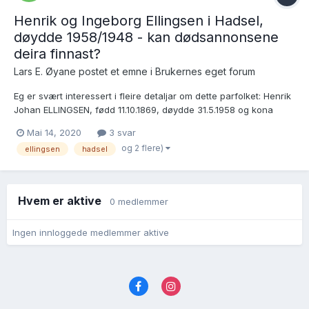
Henrik og Ingeborg Ellingsen i Hadsel,
døydde 1958/1948 - kan dødsannonsene
deira finnast?
Lars E. Øyane postet et emne i
Brukernes eget forum
Eg er svært interessert i fleire detaljar om dette parfolket: Henrik
Johan ELLINGSEN, fødd 11.10.1869, døydde 31.5.1958 og kona
Ingeborg Gjertine ELLINGSEN, f. Nilsen, fødd 10.5.1874, døydde
Mai 14, 2020
3 svar
4.6.1948 Dei vart gravlagd «på familiegravstaden Grønning i H...
og 2 flere)
ellingsen
hadsel
Hvem er aktive
0 medlemmer
Ingen innloggede medlemmer aktive