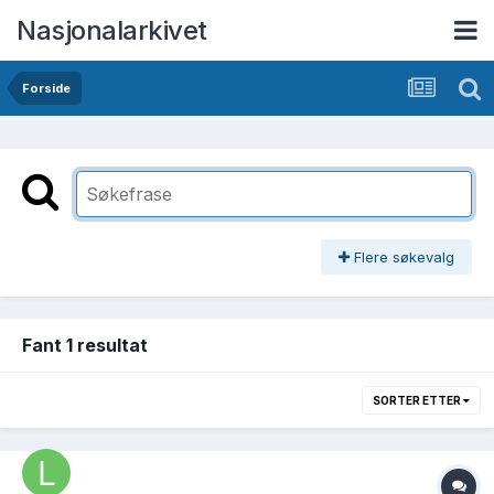
Nasjonalarkivet
Forside
Flere søkevalg
Fant 1 resultat
SORTER ETTER