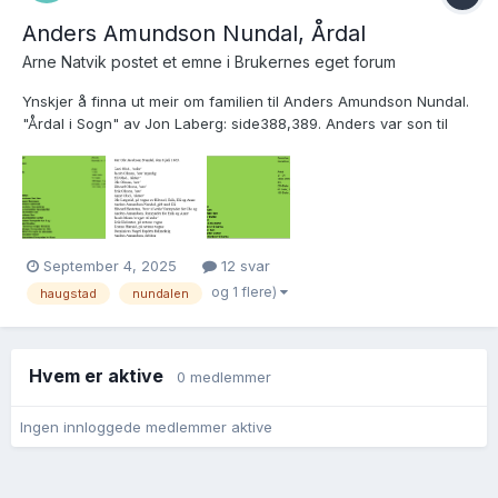
Anders Amundson Nundal, Årdal
Arne Natvik postet et emne i
Brukernes eget forum
Ynskjer å finna ut meir om familien til Anders Amundson Nundal.
"Årdal i Sogn" av Jon Laberg: side388,389. Anders var son til
Amund Nundal (1616-1683). Amund hadde garden Haugstad i
Nundalen og i tillegg kjøpte han garden Torpen. Amund var gift
to gonger: Fyrst med NN Olsdotter...
September 4, 2025
12 svar
og 1 flere)
haugstad
nundalen
Hvem er aktive
0 medlemmer
Ingen innloggede medlemmer aktive