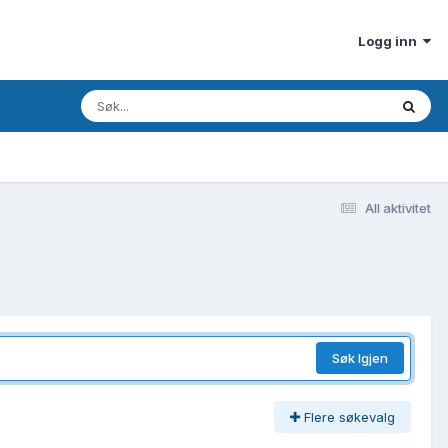
Logg inn
All aktivitet
Søk Igjen
Flere søkevalg