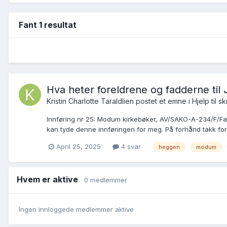
Fant 1 resultat
Hva heter foreldrene og fadderne til
Kristin Charlotte Taraldlien postet et emne i
Hjelp til sk
Innføring nr 25: Modum kirkebøker, AV/SAKO-A-234/F/Fa/L
kan tyde denne innføringen for meg. På forhånd takk for
April 25, 2025
4 svar
heggen
modum
Hvem er aktive
0 medlemmer
Ingen innloggede medlemmer aktive