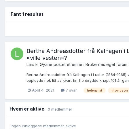
Fant 1 resultat
Bertha Andreasdotter frå Kalhagen i Lu
«ville vesten»?
Lars E. Øyane postet et emne i
Brukernes eget forum
Bertha Andreasdotter frå Kalhagen i Luster (1864-1965) var
opplevde nok litt av kvart før ho døydde knapt 101 år gam
April 4, 2021
7 svar
helena mt
thompson
Hvem er aktive
0 medlemmer
Ingen innloggede medlemmer aktive