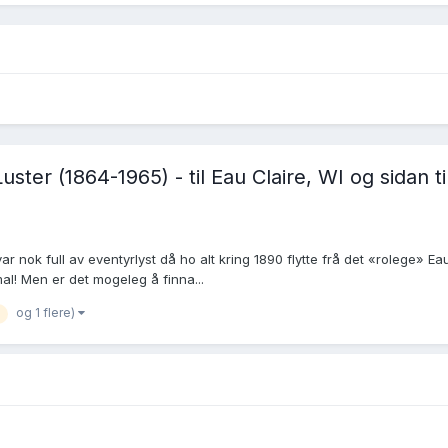
ster (1864-1965) - til Eau Claire, WI og sidan t
 nok full av eventyrlyst då ho alt kring 1890 flytte frå det «rolege» Eau
al! Men er det mogeleg å finna...
og 1 flere)