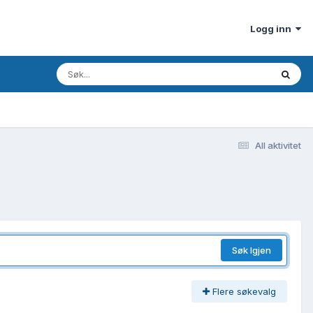
Logg inn
All aktivitet
Søk Igjen
Flere søkevalg