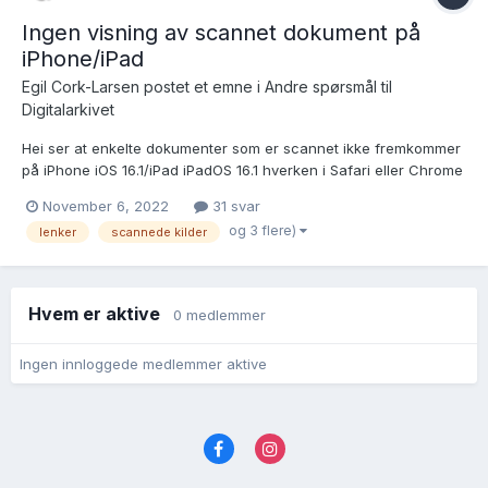
Ingen visning av scannet dokument på
iPhone/iPad
Egil Cork-Larsen postet et emne i
Andre spørsmål til
Digitalarkivet
Hei ser at enkelte dokumenter som er scannet ikke fremkommer
på iPhone iOS 16.1/iPad iPadOS 16.1 hverken i Safari eller Chrome
nettleser, men fungerer på iMac macOS Ventura 13 (22A380)
November 6, 2022
31 svar
Har mange eksempler, men vedlegger denne:
og 3 flere)
lenker
scannede kilder
https://www.digitalarkivet.no/view/255/pd00000034547738...
Hvem er aktive
0 medlemmer
Ingen innloggede medlemmer aktive