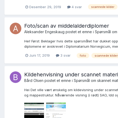
Desember 29, 2019
4 svar
scannede kilder
Foto/scan av middelalderdiplomer
Aleksander Engeskaug postet et emne i
Spørsmål om 
Hei! Først: Beklager hvis dette spørsmålet har dukket opp 
diplomene er avskrevet i Diplomatarium Norvegicum, men n
Juni 17, 2019
3 svar
foto
scannede kilder
Kildehenvisning under scannet materi
Bård Olsen postet et emne i
Spørsmål om skannet mat
Hei Det ville vært ønskelig om kildevisning under scanne
og mappestruktur. Nåværende visning (i rødt) SAO, Idd o