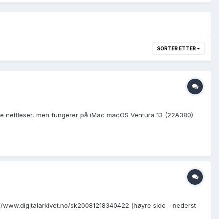
SORTER ETTER
ome nettleser, men fungerer på iMac macOS Ventura 13 (22A380)
s://www.digitalarkivet.no/sk20081218340422 (høyre side - nederst