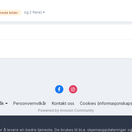
og 2 flere)
nede kilder
råk
Personvernvilkår
Kontakt oss
Cookies (informasjonskaps
Powered by Invision Community
or å levere en bedre tjeneste. De brukes til bl.a. skjemaoppdateringer og