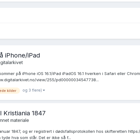
å iPhone/iPad
gitalarkivet
kommer på iPhone iOS 16.1/iPad iPadOS 16.1 hverken i Safari eller Chr
w.digitalarkivet.no/view/255/pd00000034547738...
og 3 flere)
de kilder
 Kristiania 1847
nnet materiale
nuar 1847, og er registrert i dødsfallsprotokollen hos skifteretten http
tyde hva som står. Det er ikke så f...