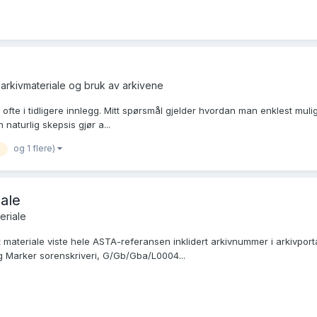
arkivmateriale og bruk av arkivene
ofte i tidligere innlegg. Mitt spørsmål gjelder hvordan man enklest mulig 
aturlig skepsis gjør a...
og 1 flere)
ale
eriale
t materiale viste hele ASTA-referansen inklidert arkivnummer i arkivpor
g Marker sorenskriveri, G/Gb/Gba/L0004...