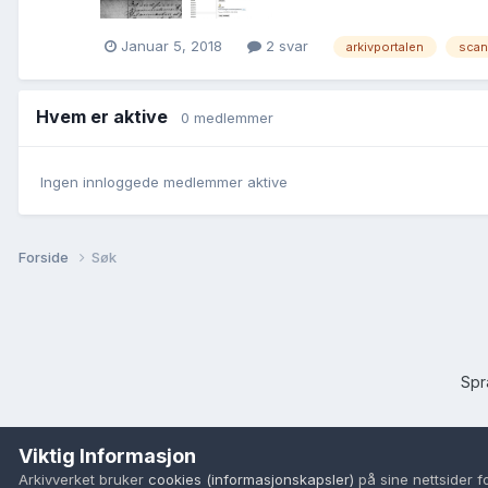
Januar 5, 2018
2 svar
arkivportalen
scan
Hvem er aktive
0 medlemmer
Ingen innloggede medlemmer aktive
Forside
Søk
Sp
Viktig Informasjon
Arkivverket bruker
cookies (informasjonskapsler)
på sine nettsider f