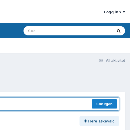
Logg inn
All aktivitet
Søk Igjen
Flere søkevalg