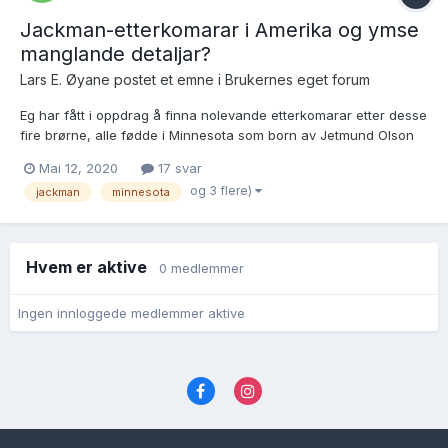
Jackman-etterkomarar i Amerika og ymse
manglande detaljar?
Lars E. Øyane postet et emne i
Brukernes eget forum
Eg har fått i oppdrag å finna nolevande etterkomarar etter desse
fire brørne, alle fødde i Minnesota som born av Jetmund Olson
Myklemyr frå Jostedalen: ~~~~~~~~~~~~~~ * Ole G. Jackman,
Mai 12, 2020
17 svar
f. i Goodhue Co., Minn. 17.8.1867, d. i Moose Lake, Minn. 19.12.1918.
og 3 flere)
jackman
minnesota
Han gifte seg i Hous...
Hvem er aktive
0 medlemmer
Ingen innloggede medlemmer aktive
Språk
Personvernvilkår
Kontakt oss