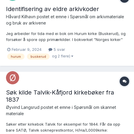
Identifisering av eldre arkivkoder
Håvard Kilhavn postet et emne i
Spørsmål om arkivmateriale
og bruk av arkivene
Jeg arbeider for tida med ei bok om Hurum kirke (Buskerud), og
forsøker å spore opp primærkilder. I bokverket "Norges kirker"
(1986) oppgis ei rekke slike kilder: Statsarkivet Vedlikehold,
Februar 9, 2024
5 svar
besiktigelser mm. 1629, 1670-89, ca. 1690, 1692, 1694, 1696-97,
og 2 flere)
hurum
buskerud
1699, 1702-03, 1706-07, 1708-1...
Søk kilde Talvik-Kåfjord kirkebøker fra
1837
Øyvind Langsrud postet et emne i
Spørsmål om skannet
materiale
Søker etter kirkebok Talvik for eksempel for 1844. Får da opp
bare SATØ, Talvik sokneprestkontor, H/Ha/L0009kirke: