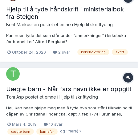
Hjelp til å tyde håndskrift i ministerialbok
fra Steigen
Berit Markussen postet et emne i
Hjelp til skrifttyding
Kan noen tyde det som står under "anmerkninger" i kirkeboka
for barnet Leif Alfred Berglund?
https://www.digitalarkivet.no/kb10051107202044
Oktober 24, 2020
2 svar
kirkebokføring
skrift
Uægte barn - Når fars navn ikke er oppgitt
Tom Asp postet et emne i
Hjelp til skrifttyding
Hei, Kan noen hjelpe meg med å tyde hva som står i tilknytning til
dåpen av Christiana Fridericka, døpt 7. feb 1774 i Brunlanes,
Vestfold. Mor: Maria Larsdatter fra Hedrum?. Fadder er bl a
Mars 4, 2019
10 svar
Christian Endorph (som jeg tror var klokker i Brunlanes på den
og 1 flere)
uægte barn
barnefar
tiden, og gift med Kirsten Dorthea f. Winth...