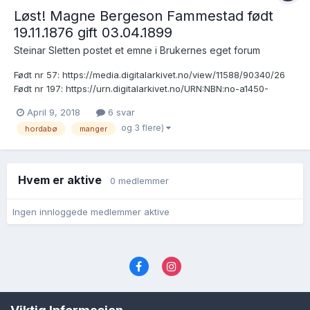
Løst! Magne Bergeson Fammestad født
19.11.1876 gift 03.04.1899
Steinar Sletten postet et emne i
Brukernes eget forum
Født nr 57: https://media.digitalarkivet.no/view/11588/90340/26
Født nr 197: https://urn.digitalarkivet.no/URN:NBN:no-a1450-
kb20070102620105.jpg 1891 telling:
April 9, 2018
6 svar
https://digitalarkivet.no/census/person/pf01052991004667 Gift
og 3 flere)
hordabø
manger
1899 nr 1 : https://urn.digitalarkivet.no/URN:NBN:no-a1450-kb200...
Hvem er aktive
0 medlemmer
Ingen innloggede medlemmer aktive
Språk
Personvernvilkår
Kontakt oss