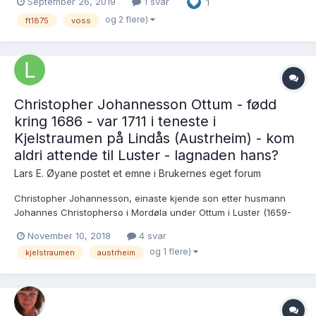
September 26, 2019
1 svar
1
transkripsjonene fra Hordaland finnes. I transkripsjonen av
FT1875 for Voss mangler telling...
og 2 flere)
ft1875
voss
Christopher Johannesson Ottum - fødd
kring 1686 - var 1711 i teneste i
Kjelstraumen på Lindås (Austrheim) - kom
aldri attende til Luster - lagnaden hans?
Lars E. Øyane postet et emne i
Brukernes eget forum
Christopher Johannesson, einaste kjende son etter husmann
Johannes Christopherso i Mordøla under Ottum i Luster (1659-
1725) (mor ukjend), var fødd i Luster kring 1686. I eit
November 10, 2018
4 svar
skattemanntal frå Luster frå 1711 vert det sagt at Christopher då
og 1 flere)
kjelstraumen
austrheim
var i teneste i Kjelstraumen på Lindås - som vel...