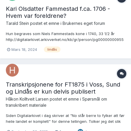
Kari Olsdatter Fammestad f.ca. 1706 -
Hvem var foreldrene?
Tarald Stein postet et emne i
Brukernes eget forum
Hun begraves som Niels Fammestads kone i 1740, 33 1/2 år
http://digitalarkivet.arkivverket.no/kb/gr/person/pg00000000955
725 Lindås Sokneprestembete, SAB/A-76701/H/Haa:
Mars 18, 2024
lindås
Ministerialbok nr. A 2, 1740-1748, s. 12-13 Brukslenke for
sidevisning: https://www.digitalarkivet.no/kb20070511640684...
Transkripsjonene for FT1875 i Voss, Sund
og Lindås er kun delvis publisert
Håkon Kolltveit Larsen postet et emne i
Spørsmål om
transkribert materiale
Siden Digitalarkivet i dag skriver at "No står berre to fylker att før
heile landet er komplett" for denne tellingen. Tolker jeg det slik
at Digitalarkivet ikke er klar over disse tre manglene ved