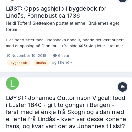
LØST: Oppslagshjelp i bygdebok for
Lindås, Fonnebust ca 1736
Heidi Tofterå Slettemoen postet et emne i
Brukernes eget
forum
Hvis noen sitter med Lindåsboka band 3, hadde det vært supert
med et oppslag på Fonnebust (fra side 405). Jeg leter etter mer
info om Ole Iversen (?) som først var gift med Kari Olsdatter før
November 10, 2018
6 svar
1736, og siden med Siri Olsdtr. Solend i 1756, hvis det da er
og 1 flere)
bygdebok
lindås
samme Ole? I første e...
LØYST: Johannes Guttormson Vigdal, fødd
i Luster 1840 - gift to gongar i Bergen -
først med ei enkje frå Skogn og sidan med
ei jente frå Lindås - kven var desse konene
hans, og kvar vart det av Johannes til sist?