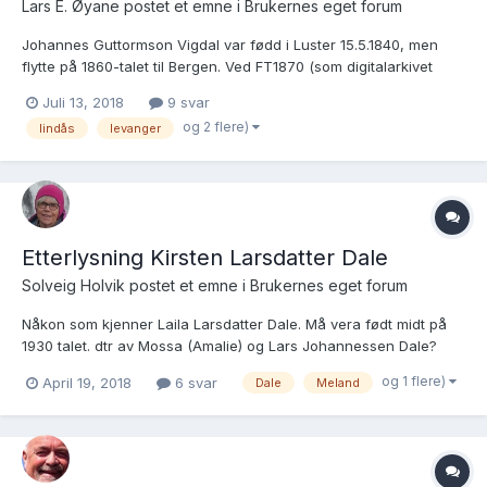
Lars E. Øyane postet et emne i
Brukernes eget forum
Johannes Guttormson Vigdal var fødd i Luster 15.5.1840, men
flytte på 1860-talet til Bergen. Ved FT1870 (som digitalarkivet
diverre ikkje vil gjera tilgjengeleg...) syner Johannes som
Juli 13, 2018
9 svar
handelsbetjent hjå brennevinshandlar Christopher Munthe i
og 2 flere)
lindås
levanger
Stølegaten i Sandviken, Bergen, men 12.11.1871...
Etterlysning Kirsten Larsdatter Dale
Solveig Holvik postet et emne i
Brukernes eget forum
Nåkon som kjenner Laila Larsdatter Dale. Må vera født midt på
1930 talet. dtr av Mossa (Amalie) og Lars Johannessen Dale?
og 1 flere)
April 19, 2018
6 svar
Dale
Meland