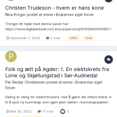
Christen Trudeson - hvem er hans kone
Nina Kröger postet et emne i
Brukernes eget forum
Trenger litt hjelp med denne karen her:
https://www.digitalarkivet.no/census/person/pf01058401000801 I
mine notater så skal hans kone være Ane Lardtr f ca 1717 i
Desember 7, 2024
7 svar
nitter
lone
Askvoll. Det kan jo ikke stemme med fødsel av sønnen Gregorius
Christensen Lone f 1765. Kan jeg ha rotet til i mine egne notat...
Folk og ætt på Agder: 1. En slektskrets fra
Lone og Skjøllungstad i Sør-Audnedal
Per Reidar Christiansen postet et emne i
Brukernes eget
forum
Deling er viktig for slektsforskere. Ved å gjøre det oftere bidrar vi
til å spre ny kunnskap som igjen øker takten i kunnskapsjakten.
Mye god kunnskap om slekt er bokstavelig talt gått i graven fordi
Mai 30, 2022
17 svar
5
man ventet på det siste funnet, det som skulle gjøre produktet