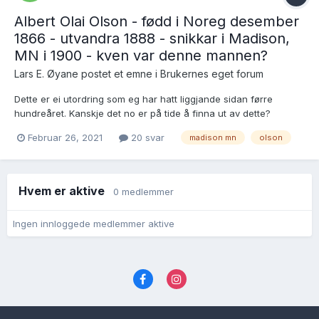
Albert Olai Olson - fødd i Noreg desember
1866 - utvandra 1888 - snikkar i Madison,
MN i 1900 - kven var denne mannen?
Lars E. Øyane postet et emne i
Brukernes eget forum
Dette er ei utordring som eg har hatt liggjande sidan førre
hundreåret. Kanskje det no er på tide å finna ut av dette?
FT1900 syner Albert Olson, fødd i Noreg desember 1866, snikkar,
Februar 26, 2021
20 svar
madison mn
olson
utvandra 1888 og busett i Madison, Lac qui parle Co., MN (eg
fekk ikkje denne fram hjå FamilySearch...):...
Hvem er aktive
0 medlemmer
Ingen innloggede medlemmer aktive
Språk
Personvernvilkår
Kontakt oss