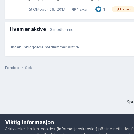
Oktober 26, 2017
1 svar
1
lykkjelord
Hvem er aktive
0 medlemmer
Ingen innloggede medlemmer aktive
Forside
Søk
Sp
Viktig Informasjon
Arkivverket bruker
cookies (informasjonskapsler)
på sine nettsider f