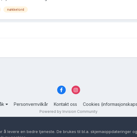
nøkkelord
råk
Personvernvilkår
Kontakt oss
Cookies (informasjonskaps
Powered by Invision Community
or å levere en bedre tjeneste. De brukes til bl.a. skjemaoppdateringer og