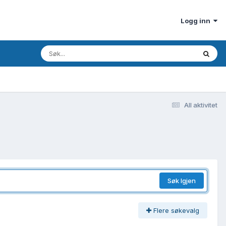
Logg inn
All aktivitet
Søk Igjen
Flere søkevalg