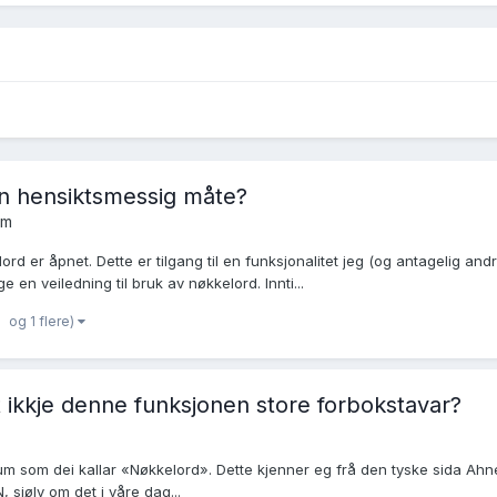
n hensiktsmessig måte?
um
rd er åpnet. Dette er tilgang til en funksjonalitet jeg (og antagelig andr
en veiledning til bruk av nøkkelord. Innti...
og 1 flere)
et ikkje denne funksjonen store forbokstavar?
um som dei kallar «Nøkkelord». Dette kjenner eg frå den tyske sida Ahnenf
 sjølv om det i våre dag...