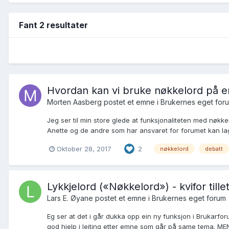
Fant 2 resultater
Hvordan kan vi bruke nøkkelord på e
Morten Aasberg postet et emne i
Brukernes eget for
Jeg ser til min store glede at funksjonaliteten med nøkkelo
Anette og de andre som har ansvaret for forumet kan lage 
Oktober 28, 2017
2
nøkkelord
debatt
Lykkjelord («Nøkkelord») - kvifor till
Lars E. Øyane postet et emne i
Brukernes eget forum
Eg ser at det i går dukka opp ein ny funksjon i Brukarfor
god hjelp i leiting etter emne som går på same tema. MEN,