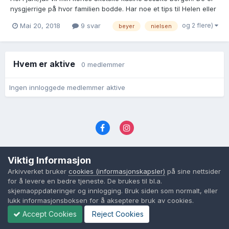
nysgjerrige på hvor familien bodde. Har noe et tips til Helen eller
har tid til å møte de en time. Familien er Helene Sofie Bendixen
og 2 flere)
Mai 20, 2018
9 svar
beyer
nielsen
Oldemor Flyttet til Newcastle med 3 døtre Henne konfirmasjon
Theodor Catharinius Nielsen...
Hvem er aktive
0 medlemmer
Ingen innloggede medlemmer aktive
Språk
Personvernvilkår
Kontakt oss
Viktig Informasjon
Cookies (informasjonskapsler)
Arkivverket bruker
cookies (informasjonskapsler)
på sine nettsider
Powered by Invision Community
for å levere en bedre tjeneste. De brukes til bl.a.
skjemaoppdateringer og innlogging. Bruk siden som normalt, eller
lukk informasjonsboksen for å akseptere bruk av cookies.
Accept Cookies
Reject Cookies