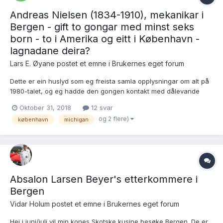
Andreas Nielsen (1834-1910), mekanikar i
Bergen - gift to gongar med minst seks
born - to i Amerika og eitt i København -
lagnadane deira?
Lars E. Øyane postet et emne i
Brukernes eget forum
Dette er ein huslyd som eg freista samla opplysningar om alt på
1980-talet, og eg hadde den gongen kontakt med dålevande
etterkomarar i Bergen. Eg fekk greie på mykje, men langt ifrå alt.
Oktober 31, 2018
12 svar
No har eg greidd å finna ein del nye fakta på eigi hand, men
og 2 flere)
københavn
michigan
etter kvart står eg ganske so «bom fast» og vonar...
Absalon Larsen Beyer's etterkommere i
Bergen
Vidar Holum postet et emne i
Brukernes eget forum
Hei i juni/juli vil min kones Skotske kusine besøke Bergen. De er