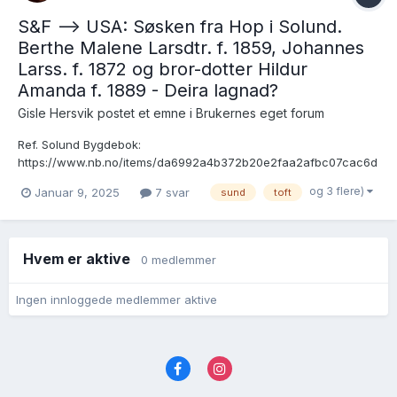
S&F --> USA: Søsken fra Hop i Solund.
Berthe Malene Larsdtr. f. 1859, Johannes
Larss. f. 1872 og bror-dotter Hildur
Amanda f. 1889 - Deira lagnad?
Gisle Hersvik postet et emne i
Brukernes eget forum
Ref. Solund Bygdebok:
https://www.nb.no/items/da6992a4b372b20e2faa2afbc07cac6d
?page=219 Berthe Malene Larsdtr. Hop f. 4.5.1859 gifter seg i
og 3 flere)
Januar 9, 2025
7 svar
sund
toft
1885 med Kristian Olsen Aga/Agø f. 1860:
https://www.digitalarkivet.no/view/327/pv00000000301163 Ho
reiser til USA i 1889: https://www.digitala...
Hvem er aktive
0 medlemmer
Ingen innloggede medlemmer aktive