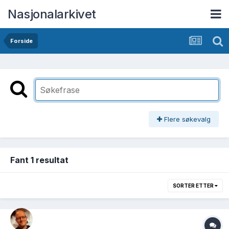
Nasjonalarkivet
Forside
Flere søkevalg
Fant 1 resultat
SORTER ETTER