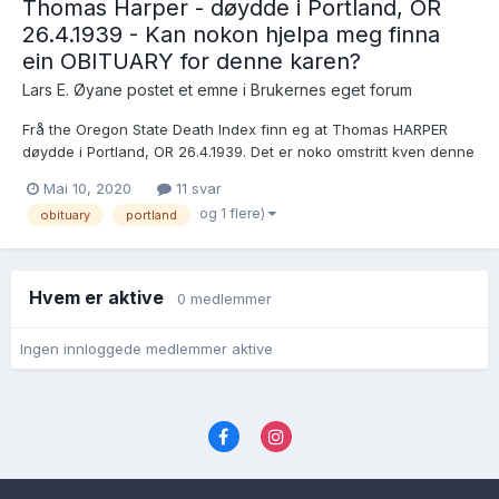
Thomas Harper - døydde i Portland, OR
26.4.1939 - Kan nokon hjelpa meg finna
ein OBITUARY for denne karen?
Lars E. Øyane postet et emne i
Brukernes eget forum
Frå the Oregon State Death Index finn eg at Thomas HARPER
døydde i Portland, OR 26.4.1939. Det er noko omstritt kven denne
mannen var, og eg vonar at ein OBITUARY kan avklara noko?
Mai 10, 2020
11 svar
Det vert oppgjeve ved dødsfallet at kona heitte Gladis! Eg leiter
og 1 flere)
obituary
portland
etter ein Thomas...
Hvem er aktive
0 medlemmer
Ingen innloggede medlemmer aktive
Språk
Personvernvilkår
Kontakt oss