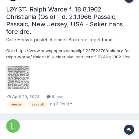
LØYST: Ralph Waroe f. 18.8.1902
Christiania (Oslo) - d. 2.1.1966 Passaic,
Passaic, New Jersey, USA - Søker hans
foreldre.
Gisle Hersvik postet et emne i
Brukernes eget forum
Obit: https://www.newspapers.com/clip/123752370/obituary-for-
ralph-waroe/ Ifølge US-kjelder skal han vere f. 18 Aug 1902. Ved
innreise til USA i 1921 er næraste pårørande i Norge mora Anna
Waroe. Person in US: Wilhelm C Westby Kven er foreldra hans?
Dåpsinn...
April 29, 2023
6 svar
og 3 flere)
værøy
askvoll