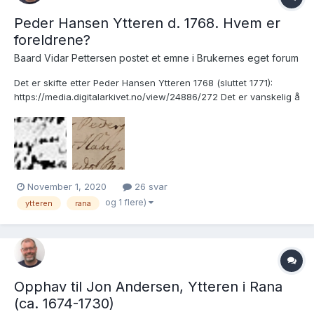
Peder Hansen Ytteren d. 1768. Hvem er
foreldrene?
Baard Vidar Pettersen postet et emne i
Brukernes eget forum
Det er skifte etter Peder Hansen Ytteren 1768 (sluttet 1771):
https://media.digitalarkivet.no/view/24886/272 Det er vanskelig å
lese, men det oppgis to brødre til Peder. Jens Hansen Lovøen?
og Esaias Hansen Yteren. Det er heller ikke så lett å lese, men
bekreftes i Esaias...
November 1, 2020
26 svar
og 1 flere)
ytteren
rana
Opphav til Jon Andersen, Ytteren i Rana
(ca. 1674-1730)