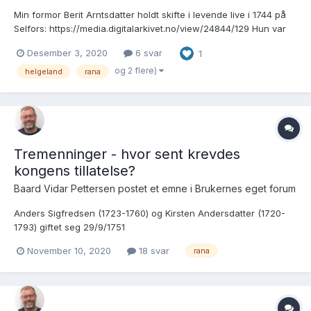
Min formor Berit Arntsdatter holdt skifte i levende live i 1744 på
Selfors: https://media.digitalarkivet.no/view/24844/129 Hun var
først gift med Peder Andersen Hemnes, død 1714 og skifte 1715:
Desember 3, 2020
6 svar
1
https://media.digitalarkivet.no/view/5350/65 Deretter med Hans
Andersen...
og 2 flere)
helgeland
rana
Tremenninger - hvor sent krevdes
kongens tillatelse?
Baard Vidar Pettersen postet et emne i
Brukernes eget forum
Anders Sigfredsen (1723-1760) og Kirsten Andersdatter (1720-
1793) giftet seg 29/9/1751
https://media.digitalarkivet.no/view/16555/96 De var så langt jeg
November 10, 2020
18 svar
rana
kan se beviselig tremenninger. Deres fedre er nevnt i dette
skiftet som barn av to søstre: https://media.digitalarkivet.no/vi...