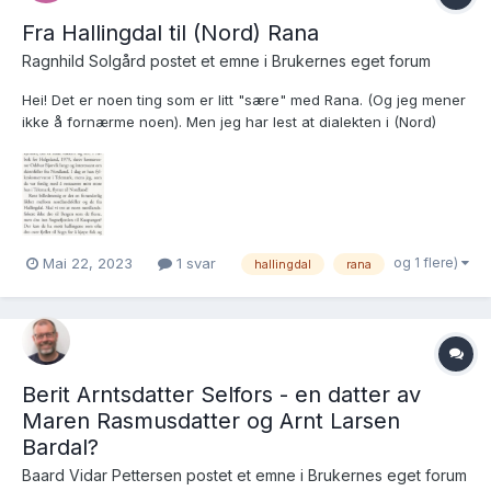
Fra Hallingdal til (Nord) Rana
Ragnhild Solgård postet et emne i
Brukernes eget forum
Hei! Det er noen ting som er litt "sære" med Rana. (Og jeg mener
ikke å fornærme noen). Men jeg har lest at dialekten i (Nord)
Rana har en del østnorske trekk (og noen vestnorske som andre
nordlandsmål)+ en annen ting er at de trykker på skinnfeller.
Den skikken tok mange med seg som flyttet no...
og 1 flere)
Mai 22, 2023
1 svar
hallingdal
rana
Berit Arntsdatter Selfors - en datter av
Maren Rasmusdatter og Arnt Larsen
Bardal?
Baard Vidar Pettersen postet et emne i
Brukernes eget forum