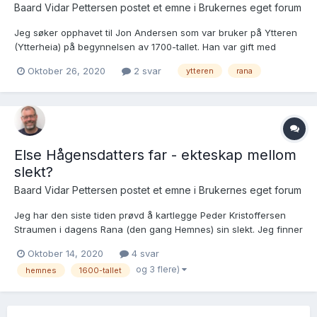
Baard Vidar Pettersen postet et emne i
Brukernes eget forum
Jeg søker opphavet til Jon Andersen som var bruker på Ytteren
(Ytterheia) på begynnelsen av 1700-tallet. Han var gift med
Kristense/Christenze Jonasdatter Budde, og vi kan lese om
Oktober 26, 2020
2 svar
ytteren
rana
familien i gardshistorien til Mo Prestegjeld:
https://www.nb.no/items/100df96774041fca43f730e59198309e?
page=449&sea...
Else Hågensdatters far - ekteskap mellom
slekt?
Baard Vidar Pettersen postet et emne i
Brukernes eget forum
Jeg har den siste tiden prøvd å kartlegge Peder Kristoffersen
Straumen i dagens Rana (den gang Hemnes) sin slekt. Jeg finner
noen indikasjoner på at Peder Kristoffersens mor, Else
Oktober 14, 2020
4 svar
Haagensdatter, var datter av Haagen Jensen på Hauknes i
og 3 flere)
hemnes
1600-tallet
Nesna. Dersom dette stemmer får jeg følgende slektslinjer:...