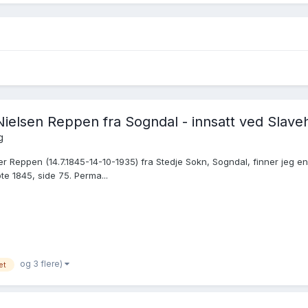
 Nielsen Reppen fra Sogndal - innsatt ved Slave
g
 Reppen (14.7.1845-14-10-1935) fra Stedje Sokn, Sogndal, finner jeg en
te 1845, side 75. Perma...
og 3 flere)
et