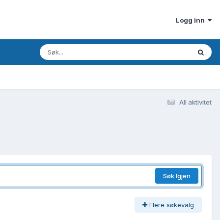
Logg inn
All aktivitet
Søk Igjen
Flere søkevalg