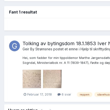
Fant 1 resultat
Tolking av bytingsdom 18.1.1853 Iver
Geir By Strømsnes postet et emne i
Hjelp til skrifttydin
Hei, som fadder for min tippoldemor Marthe Jørgensdatter
Sogndal, Ministerialbok nr. A 11 (1839-1847), Fødte og døp
Februar 17, 2018
6 svar
reppen
slavehus