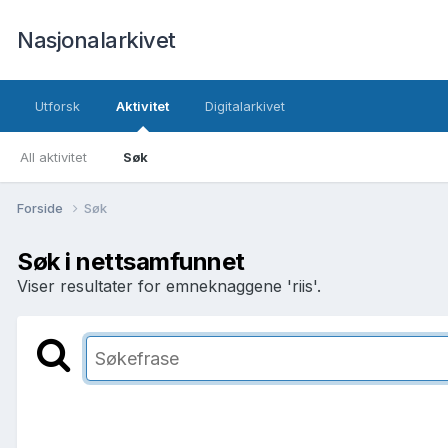
Nasjonalarkivet
Utforsk
Aktivitet
Digitalarkivet
All aktivitet
Søk
Forside
Søk
Søk i nettsamfunnet
Viser resultater for emneknaggene 'riis'.