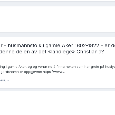
r - husmannsfolk i gamle Aker 1802-1822 - er 
 denne delen av det «landlege» Christiania?
ing i gamle Aker, og eg vonar no å finna nokon som har greie på huslyd
 gardsnamn er oppgjevne: https://www...
lere)