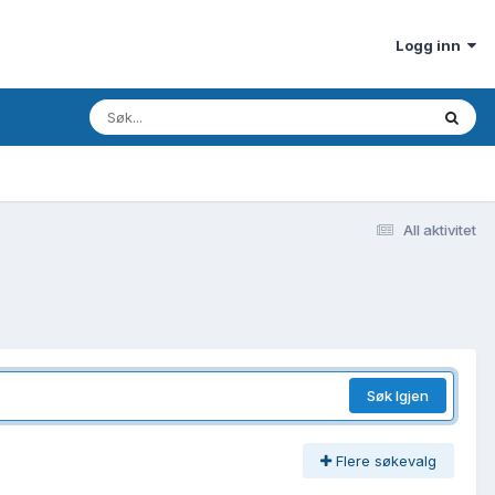
Logg inn
All aktivitet
Søk Igjen
Flere søkevalg