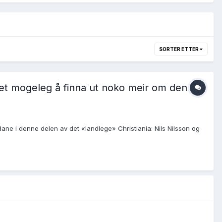
SORTER ETTER
det mogeleg å finna ut noko meir om denne
ane i denne delen av det «landlege» Christiania: Nils Nilsson og