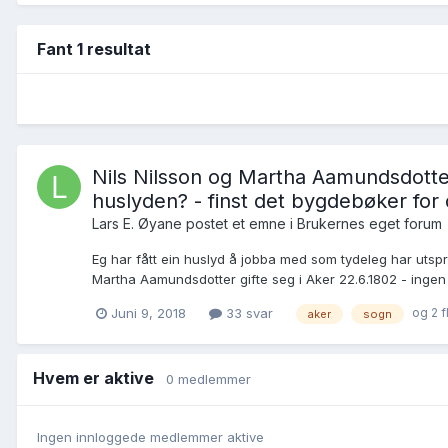
Fant 1 resultat
Nils Nilsson og Martha Aamundsdotte
huslyden? - finst det bygdebøker for
Lars E. Øyane postet et emne i
Brukernes eget forum
Eg har fått ein huslyd å jobba med som tydeleg har utspr
Martha Aamundsdotter gifte seg i Aker 22.6.1802 - ingen
og 2 f
Juni 9, 2018
33 svar
aker
sogn
Hvem er aktive
0 medlemmer
Ingen innloggede medlemmer aktive