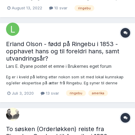
noen kjentfolk eller som har noe å bidra med å finne Lars. Her er
August 13, 2022
10 svar
ringebu
noen opplysninger om Lars Engebretsen (the real one): Trolovet
27 sep 1778 i Vardal Vardal pr...
Erland Olson - fødd på Ringebu i 1853 -
opphavet hans og til foreldri hans, samt
utvandringsår?
Lars E. Øyane postet et emne i
Brukernes eget forum
Eg er i kveld på leiting etter nokon som sit med lokal kunnskap
og/eller ekspertise på ætter frå Ringebu. Eg syner til denne
innførsli frå FT1865 for innerstplassen Svadstuen:
Juli 3, 2020
13 svar
ringebu
amerika
http://www.rhd.uit.no/folketellinger/ftliste.aspx?
ft=1865&knr=0520&kenr=003&bnr=0069&lnr=000...
To søsken (Orderløkken) reiste fra