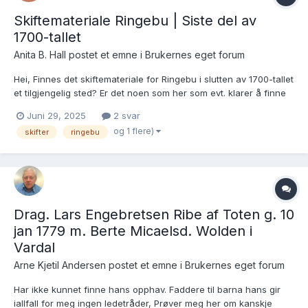
Skiftemateriale Ringebu | Siste del av
1700-tallet
Anita B. Hall postet et emne i
Brukernes eget forum
Hei, Finnes det skiftemateriale for Ringebu i slutten av 1700-tallet
et tilgjengelig sted? Er det noen som her som evt. klarer å finne
noe skifteinfo av enten en av disse eller begge (et ektepar):
Juni 29, 2025
2 svar
Anders Olsen Postløkken (andre skrivemåter: Postlykken /
og 1 flere)
skifter
ringebu
Lychen) - f....
Drag. Lars Engebretsen Ribe af Toten g. 10
jan 1779 m. Berte Micaelsd. Wolden i
Vardal
Arne Kjetil Andersen postet et emne i
Brukernes eget forum
Har ikke kunnet finne hans opphav. Faddere til barna hans gir
iallfall for meg ingen ledetråder, Prøver meg her om kanskje