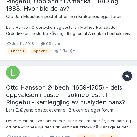
Ringebu, Oppland til Amerika i 1880 og
1883. Hvor ble de av?
Ole Jon Moastuen postet et emne i
Brukernes eget forum
Lars Hansen Orderløkken og søsteren Mathea Hansdatter
Orderløkken reiste fra Fåvang i Ringebu til Amerika i henholdsvis
1880 og 1883, men jeg har ikke funnet spor etter disse søsknene
Juli 11, 2018
65 svar
i Amerika. Foreldrene er Hans Knutsen (Syltodden) Orderløkken
og 2 flere)
ringebu
oppland
og Marit Johnsdatter Breivegen. Lars...
Otto Hansson Ørbech (1659-1705) - dels
oppvaksen i Luster - sokneprest til
Ringebu - kartleggjing av huslyden hans?
Lars E. Øyane postet et emne i
Brukernes eget forum
Dette er ein huslyd som eg har slite med i mange år, men som eg
grunna «tunne» kjelder aldri vart heilt «klok» på. Kanskje er det
no mogeleg å finna svar på ein del av dei spørsmåli eg ikkje