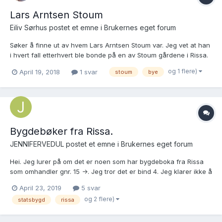
Lars Arntsen Stoum
Eiliv Sørhus postet et emne i
Brukernes eget forum
Søker å finne ut av hvem Lars Arntsen Stoum var. Jeg vet at han
i hvert fall etterhvert ble bonde på en av Stoum gårdene i Rissa.
Han skal være født ca 1777, og giftet seg 5. februar 1809 i Rissa
og 1 flere)
April 19, 2018
1 svar
stoum
bye
med Eli Haftorsdatter Furuseth, født 1783, død 6. mars 1870. Lars
døde 23. april 1859. Lars var matro...
Bygdebøker fra Rissa.
JENNIFERVEDUL postet et emne i
Brukernes eget forum
Hei. Jeg lurer på om det er noen som har bygdeboka fra Rissa
som omhandler gnr. 15 ->. Jeg tror det er bind 4. Jeg klarer ikke å
finne noe om gården Ytre Brødreskift på de bygdebøkene som
April 23, 2019
5 svar
er tilgjengelige på nett. Mvh Jennifer Vedul - fersk
og 2 flere)
statsbygd
rissa
slektsgransker.