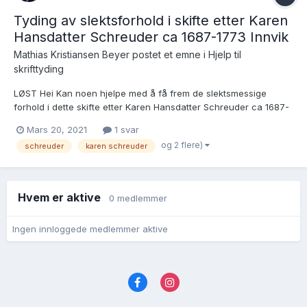
Tyding av slektsforhold i skifte etter Karen
Hansdatter Schreuder ca 1687-1773 Innvik
Mathias Kristiansen Beyer postet et emne i
Hjelp til
skrifttyding
LØST Hei Kan noen hjelpe med å få frem de slektsmessige
forhold i dette skifte etter Karen Hansdatter Schreuder ca 1687-
1773 ? Side 2, side 815a
Mars 20, 2021
1 svar
https://www.digitalarkivet.no/sk20081201610333 Sannsynlig
og 2 flere)
schreuder
karen schreuder
datter av Hans Hansen Schreuder ca 1640-1707 og Anna
Absalonsdatter...
Hvem er aktive
0 medlemmer
Ingen innloggede medlemmer aktive