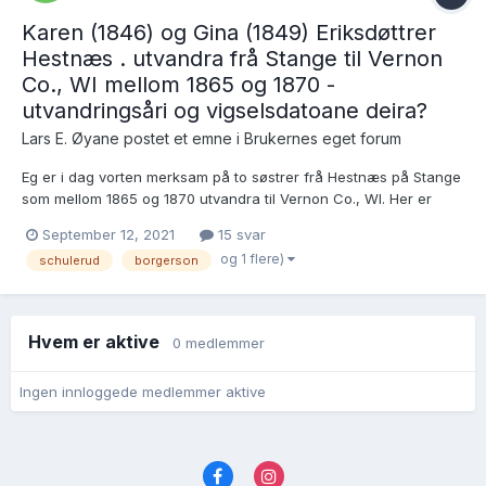
Karen (1846) og Gina (1849) Eriksdøttrer
Hestnæs . utvandra frå Stange til Vernon
Co., WI mellom 1865 og 1870 -
utvandringsåri og vigselsdatoane deira?
Lars E. Øyane postet et emne i
Brukernes eget forum
Eg er i dag vorten merksam på to søstrer frå Hestnæs på Stange
som mellom 1865 og 1870 utvandra til Vernon Co., WI. Her er
foreldri med i alle fall Gina heime (Karen tente truleg ein eller
September 12, 2021
15 svar
annan stad?) https://www.rhd.uit.no/folketellinger/ftliste.aspx?
og 1 flere)
schulerud
borgerson
ft=1865&knr=0417&kenr=0...
Hvem er aktive
0 medlemmer
Ingen innloggede medlemmer aktive