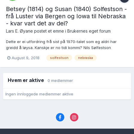
Betsey (1814) og Susan (1840) Solfestson -
frå Luster via Bergen og Iowa til Nebraska
- kvar vart det av dei?
Lars E. Øyane postet et emne i
Brukernes eget forum
Dette er ei utfordring frå sist på 1970-talet som eg aldri har
greidd å løysa. Kanskje er no tidi kommi? Nils Sølfestson
Fuglesteg, døypt i Luster 3.2.1805, gifte seg i Luster 26.6.1838
August 9, 2018
solfestson
nebraska
med Bertha Kirstine Christophersdotter Optun, døypt i Luster
27.6.1814. Dei var i mange år gardbruka...
Hvem er aktive
0 medlemmer
Ingen innloggede medlemmer aktive
Språk
Personvernvilkår
Kontakt oss