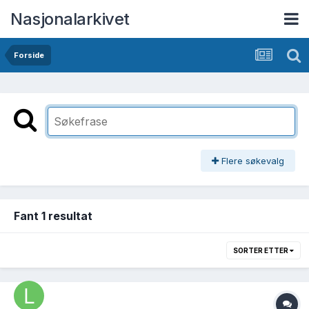
Nasjonalarkivet
Forside
Flere søkevalg
Fant 1 resultat
SORTER ETTER