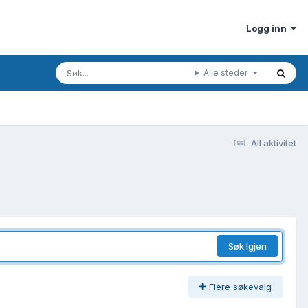
Logg inn
All aktivitet
Søk Igjen
Flere søkevalg