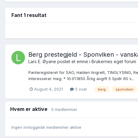
Fant 1 resultat
Berg prestegjeld - Sponviken - vansk
Lars E. Øyane postet et emne i
Brukernes eget forum
Panteregisteret for SAO, Halden tingrett, TINGLYSING, 
interesserer meg: * 10.01.1850 Årlig avgift 5 Spdlr 60 s...
August 4, 2021
5 svar
berg
sponviken
Hvem er aktive
0 medlemmer
Ingen innloggede medlemmer aktive